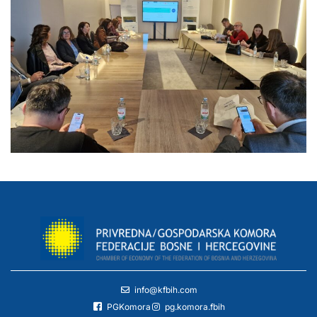
info@kfbih.com
PGKomora
pg.komora.fbih