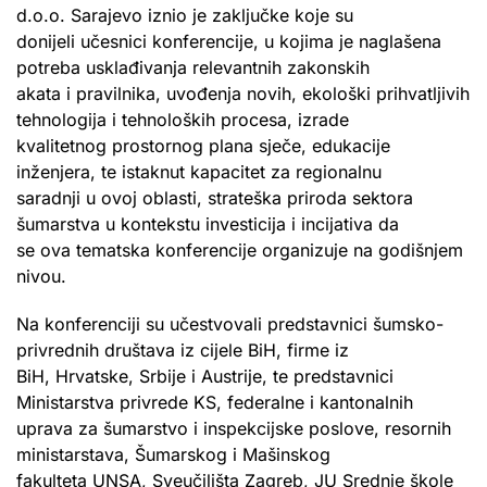
d.o.o. Sarajevo iznio je zaključke koje su
donijeli učesnici konferencije, u kojima je naglašena
potreba usklađivanja relevantnih zakonskih
akata i pravilnika, uvođenja novih, ekološki prihvatljivih
tehnologija i tehnoloških procesa, izrade
kvalitetnog prostornog plana sječe, edukacije
inženjera, te istaknut kapacitet za regionalnu
saradnji u ovoj oblasti, strateška priroda sektora
šumarstva u kontekstu investicija i incijativa da
se ova tematska konferencije organizuje na godišnjem
nivou.
Na konferenciji su učestvovali predstavnici šumsko-
privrednih društava iz cijele BiH, firme iz
BiH, Hrvatske, Srbije i Austrije, te predstavnici
Ministarstva privrede KS, federalne i kantonalnih
uprava za šumarstvo i inspekcijske poslove, resornih
ministarstava, Šumarskog i Mašinskog
fakulteta UNSA, Sveučilišta Zagreb, JU Srednje škole