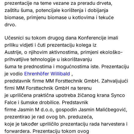
prezentacije na teme vezane za preradu drveta,
zaštitu šuma, potencijale korištenja i dobijanja
biomase, primjenu biomase u kotlovima i tekuće
drvo.
Učesnici su tokom drugog dana Konferencije imali
priliku vidjeti i čuti prezentaciju kolega iz
Austrije, o njihovim aktivnostima, primjeni ekološko-
prihvatljive tehnologije u iskorištavanju
šuma te prednostima i mogućnostima iste. Prezentaciju
je vodio
Ehrenhöfer Willibald
,
predstavnik firme MM Forsttechnik GmbH. Zahvaljujući
firmi MM Forsttechnik GmbH na terenu
je upriličena praktična upotreba žičanog krana Synco
Falce i šumske drobilice. Predstavnik
firme Jasmin M d.o.o, gospodin Jasmin Malićbegović,
prezentirao je rad ovog bh. preduzeća,
koje je također upriličilo prezentaciju rada harvestera i
forwardera. Prezentaciju tokom ovog