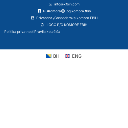
info@kfbih.com
PGKomora
pg.komora.fbih
Privredna /Gospodarska komora FBiH
LOGO P/G KOMORE FBIH
Politika privatnosti
Pravila kolačića
BH
ENG