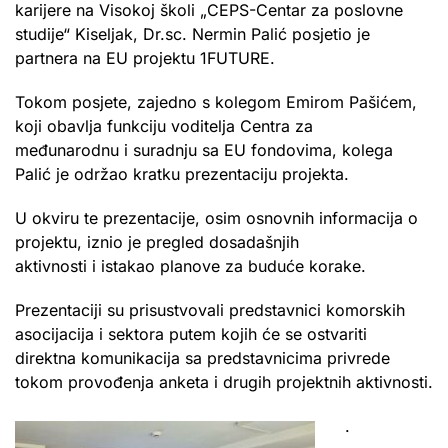
karijere na Visokoj školi „CEPS-Centar za poslovne
studije“ Kiseljak, Dr.sc. Nermin Palić posjetio je
partnera na EU projektu 1FUTURE.
Tokom posjete, zajedno s kolegom Emirom Pašićem,
koji obavlja funkciju voditelja Centra za
međunarodnu i suradnju sa EU fondovima, kolega
Palić je održao kratku prezentaciju projekta.
U okviru te prezentacije, osim osnovnih informacija o
projektu, iznio je pregled dosadašnjih
aktivnosti i istakao planove za buduće korake.
Prezentaciji su prisustvovali predstavnici komorskih
asocijacija i sektora putem kojih će se ostvariti
direktna komunikacija sa predstavnicima privrede
tokom provođenja anketa i drugih projektnih aktivnosti.
.