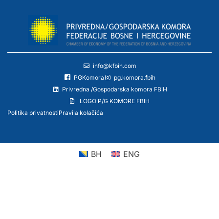
info@kfbih.com
PGKomora
pg.komora.fbih
Privredna /Gospodarska komora FBiH
LOGO P/G KOMORE FBIH
Politika privatnosti
Pravila kolačića
BH
ENG