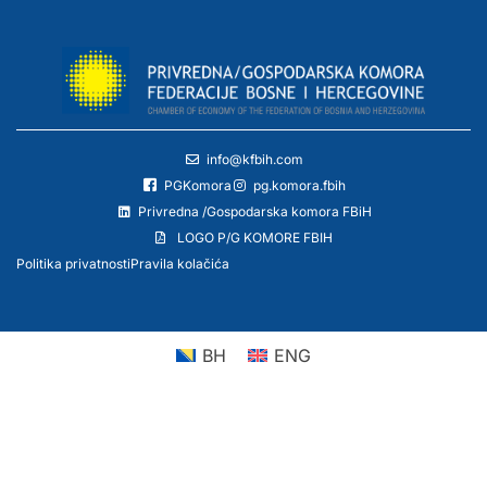
info@kfbih.com
PGKomora
pg.komora.fbih
Privredna /Gospodarska komora FBiH
LOGO P/G KOMORE FBIH
Politika privatnosti
Pravila kolačića
BH
ENG