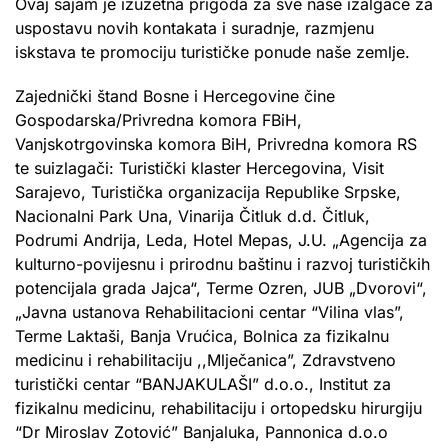
Ovaj sajam je izuzetna prigoda za sve naše izalgače za
uspostavu novih kontakata i suradnje, razmjenu
iskstava te promociju turističke ponude naše zemlje.
Zajednički štand Bosne i Hercegovine čine
Gospodarska/Privredna komora FBiH,
Vanjskotrgovinska komora BiH, Privredna komora RS
te suizlagači: Turistički klaster Hercegovina, Visit
Sarajevo, Turistička organizacija Republike Srpske,
Nacionalni Park Una, Vinarija Čitluk d.d. Čitluk,
Podrumi Andrija, Leda, Hotel Mepas, J.U. „Agencija za
kulturno-povijesnu i prirodnu baštinu i razvoj turističkih
potencijala grada Jajca“, Terme Ozren, JUB „Dvorovi“,
„Javna ustanova Rehabilitacioni centar “Vilina vlas”,
Terme Laktaši, Banja Vrućica, Bolnica za fizikalnu
medicinu i rehabilitaciju ,,Mlječanica”, Zdravstveno
turistički centar “BANJAKULAŠI” d.o.o., Institut za
fizikalnu medicinu, rehabilitaciju i ortopedsku hirurgiju
“Dr Miroslav Zotović” Banjaluka, Pannonica d.o.o