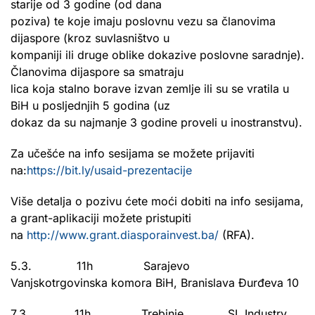
starije od 3 godine (od dana
poziva) te koje imaju poslovnu vezu sa članovima
dijaspore (kroz suvlasništvo u
kompaniji ili druge oblike dokazive poslovne saradnje).
Članovima dijaspore sa smatraju
lica koja stalno borave izvan zemlje ili su se vratila u
BiH u posljednjih 5 godina (uz
dokaz da su najmanje 3 godine proveli u inostranstvu).
Za učešće na info sesijama se možete prijaviti
na:
https://bit.ly/usaid-prezentacije
Više detalja o pozivu ćete moći dobiti na info sesijama,
a grant-aplikaciji možete pristupiti
na
http://www.grant.diasporainvest.ba/
(RFA).
5.3. 11h Sarajevo
Vanjskotrgovinska komora BiH, Branislava Đurđeva 10
7.3. 11h Trebinje SL Industry