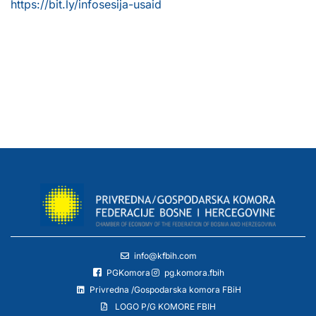
https://bit.ly/infosesija-usaid
info@kfbih.com
PGKomora
pg.komora.fbih
Privredna /Gospodarska komora FBiH
LOGO P/G KOMORE FBIH