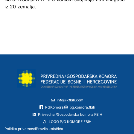
iz 20 zemalja.
info@kfbih.com
PGKomora
pg.komora.fbih
Privredna /Gospodarska komora FBiH
LOGO P/G KOMORE FBIH
Politika privatnosti
Pravila kolačića