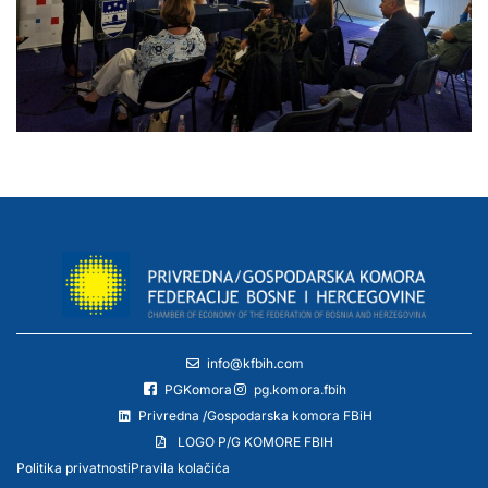
info@kfbih.com
PGKomora
pg.komora.fbih
Privredna /Gospodarska komora FBiH
LOGO P/G KOMORE FBIH
Politika privatnosti
Pravila kolačića