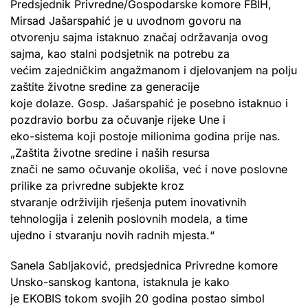
Predsjednik Privredne/Gospodarske komore FBIH,
Mirsad Jašarspahić je u uvodnom govoru na
otvorenju sajma istaknuo značaj održavanja ovog
sajma, kao stalni podsjetnik na potrebu za
većim zajedničkim angažmanom i djelovanjem na polju
zaštite životne sredine za generacije
koje dolaze. Gosp. Jašarspahić je posebno istaknuo i
pozdravio borbu za očuvanje rijeke Une i
eko-sistema koji postoje milionima godina prije nas.
„Zaštita životne sredine i naših resursa
znači ne samo očuvanje okoliša, već i nove poslovne
prilike za privredne subjekte kroz
stvaranje održivijih rješenja putem inovativnih
tehnologija i zelenih poslovnih modela, a time
ujedno i stvaranju novih radnih mjesta.“
Sanela Sabljaković, predsjednica Privredne komore
Unsko-sanskog kantona, istaknula je kako
je EKOBIS tokom svojih 20 godina postao simbol