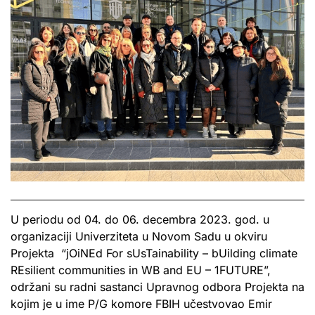
U periodu od 04. do 06. decembra 2023. god. u
organizaciji Univerziteta u Novom Sadu u okviru
Projekta “jOiNEd For sUsTainability – bUilding climate
REsilient communities in WB and EU – 1FUTURE”,
održani su radni sastanci Upravnog odbora Projekta na
kojim je u ime P/G komore FBIH učestvovao Emir