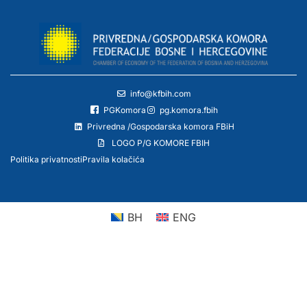
info@kfbih.com
PGKomora
pg.komora.fbih
Privredna /Gospodarska komora FBiH
LOGO P/G KOMORE FBIH
Politika privatnosti
Pravila kolačića
BH
ENG