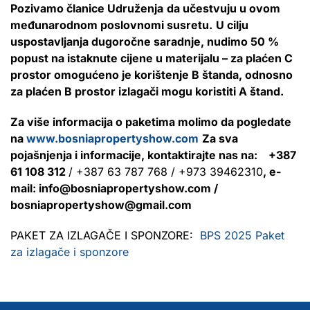
Pozivamo članice Udruženja
da učestvuju u ovom
međunarodnom poslovnomi susretu.
U cilju
uspostavljanja dugoročne saradnje, nudimo 50 %
popust na istaknute cijene u materijalu – za plaćen C
prostor omogućeno je korištenje B štanda, odnosno
za plaćen B prostor izlagači mogu koristiti A štand.
Za više informacija o paketima molimo da pogledate
na
www.bosniapropertyshow.com
Za sva
pojašnjenja i informacije, kontaktirajte nas na: +387
61 108 312
/ +387 63 787 768 / +973 39462310
, e-
mail: info@bosniapropertyshow.com /
bosniapropertyshow@gmail.com
PAKET ZA IZLAGAČE I SPONZORE:
BPS 2025 Paket
za izlagače i sponzore