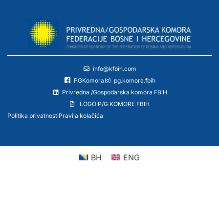
info@kfbih.com
PGKomora
pg.komora.fbih
Privredna /Gospodarska komora FBiH
LOGO P/G KOMORE FBIH
Politika privatnosti
Pravila kolačića
BH
ENG