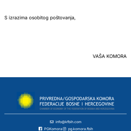
S izrazima osobitog poštovanja,
VAŠA KOMORA
info@kfbih.com
PGKomora
pg.komora.fbih