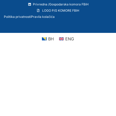
Privredna /Gospodarska komora FBiH
LOGO P/G KOMORE FBIH
Politika privatnosti
Pravila kolačića
BH
ENG