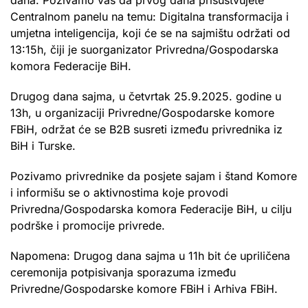
Centralnom panelu na temu: Digitalna transformacija i
umjetna inteligencija, koji će se na sajmištu održati od
13:15h, čiji je suorganizator Privredna/Gospodarska
komora Federacije BiH.
Drugog dana sajma, u četvrtak 25.9.2025. godine u
13h, u organizaciji Privredne/Gospodarske komore
FBiH, održat će se B2B susreti između privrednika iz
BiH i Turske.
Pozivamo privrednike da posjete sajam i štand Komore
i informišu se o aktivnostima koje provodi
Privredna/Gospodarska komora Federacije BiH, u cilju
podrške i promocije privrede.
Napomena: Drugog dana sajma u 11h bit će upriličena
ceremonija potpisivanja sporazuma između
Privredne/Gospodarske komore FBiH i Arhiva FBiH.