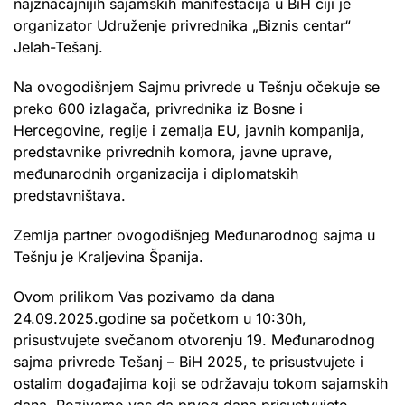
najznačajnijih sajamskih manifestacija u BiH čiji je
organizator Udruženje privrednika „Biznis centar“
Jelah-Tešanj.
Na ovogodišnjem Sajmu privrede u Tešnju očekuje se
preko 600 izlagača, privrednika iz Bosne i
Hercegovine, regije i zemalja EU, javnih kompanija,
predstavnike privrednih komora, javne uprave,
međunarodnih organizacija i diplomatskih
predstavništava.
Zemlja partner ovogodišnjeg Međunarodnog sajma u
Tešnju je Kraljevina Španija.
Ovom prilikom Vas pozivamo da dana
24.09.2025.godine sa početkom u 10:30h,
prisustvujete svečanom otvorenju 19. Međunarodnog
sajma privrede Tešanj – BiH 2025, te prisustvujete i
ostalim događajima koji se održavaju tokom sajamskih
dana. Pozivamo vas da prvog dana prisustvujete