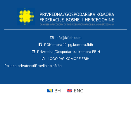
info@kfbih.com
PGKomora
pg.komora.fbih
Privredna /Gospodarska komora FBiH
LOGO P/G KOMORE FBIH
Politika privatnosti
Pravila kolačića
BH
ENG