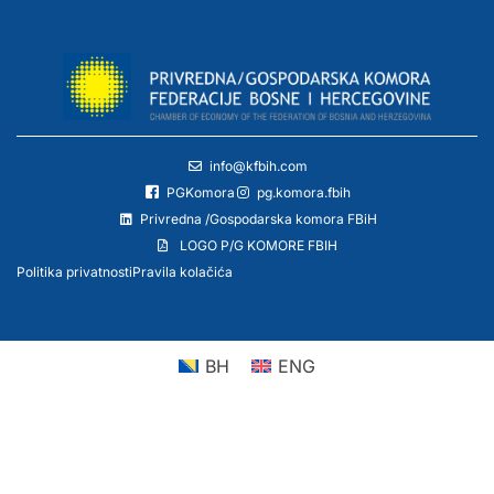
info@kfbih.com
PGKomora
pg.komora.fbih
Privredna /Gospodarska komora FBiH
LOGO P/G KOMORE FBIH
Politika privatnosti
Pravila kolačića
BH
ENG