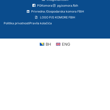
PGKomora
pg.komora.fbih
Privredna /Gospodarska komora FBiH
LOGO P/G KOMORE FBIH
Politika privatnosti
Pravila kolačića
BH
ENG