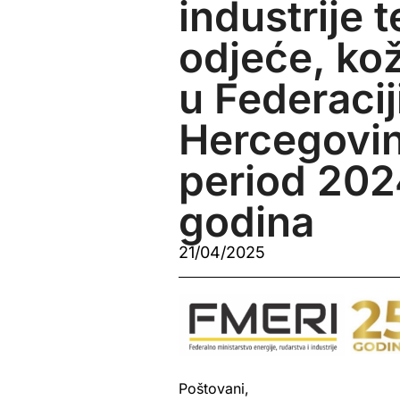
industrije t
odjeće, ko
u Federacij
Hercegovin
period 20
godina
21/04/2025
Poštovani,