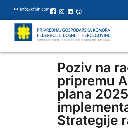
info@kfbih.com
Poziv na ra
pripremu 
plana 2025
implementa
Strategije 