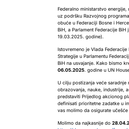
Federalno ministarstvo energije,
uz podršku Razvojnog programa UN
obuće u Federaciji Bosne i Herc
BiH, a Parlament Federacije BiH 
19.03.2025. godine).
Istovremeno je Vlada Federacije
Strategije u Parlamentu Federacije
BiH na usvajanje. Kako bismo kre
06.05.2025
. godine u UN Hous
U cilju postizanja veće saradnje
obrazovanja, nauke, industrije, a
predstaviti Prijedlog akcionog p
definisati prioritetne zadatke u i
vas molimo da osigurate učešće 
Molimo da najkasnije do
28.04.