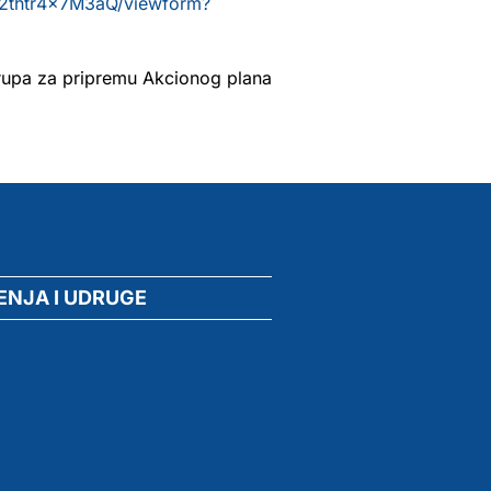
2thtr4x7M3aQ/viewform?
upa za pripremu Akcionog plana
ENJA I UDRUGE