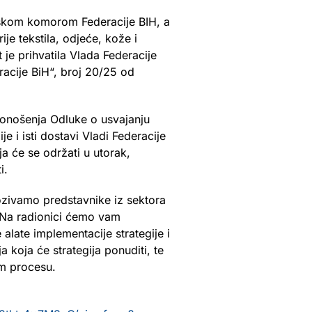
arskom komorom Federacije BIH, a
tekstila, odjeće, kože i
je prihvatila Vlada Federacije
acije BiH“, broj 20/25 od
donošenja Odluke o usvajanju
e i isti dostavi Vladi Federacije
a će se održati u utorak,
i.
pozivamo predstavnike iz sektora
a. Na radionici ćemo vam
late implementacije strategije i
a koja će strategija ponuditi, te
om procesu.