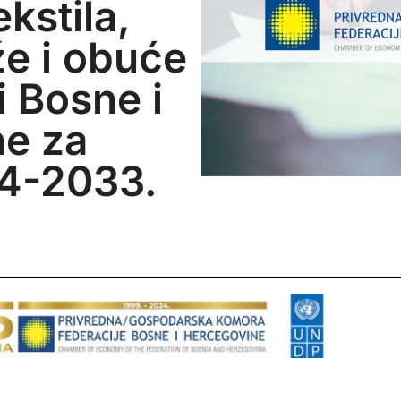
ekstila,
že i obuće
i Bosne i
e za
24-2033.