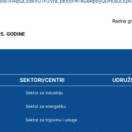
ms/d/e/1FAIpQLSdkVUTP2Vra_pK65Fm-AGBRpoyQDH0aJLEjAl
Radna gr
5.
GODINE
SEKTORI/CENTRI
UDRUŽ
Sektor za industriju
Sektor za energetiku
Sektor za trgovinu i usluge