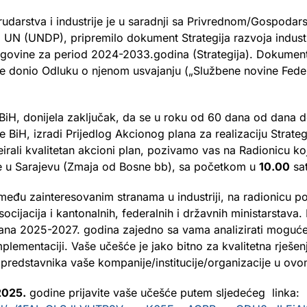
 rudarstva i industrije je u saradnji sa Privrednom/Gospod
 (UNDP), pripremilo dokument Strategija razvoja industrije 
egovine za period 2024-2033.godina (Strategija). Dokument 
je donio Odluku o njenom usvajanju („Službene novine Feder
 BiH, donijela zaključak, da se u roku od 60 dana od dana 
 BiH, izradi Prijedlog Akcionog plana za realizaciju Strategij
irali kvalitetan akcioni plan, pozivamo vas na Radionicu koj
e u Sarajevu (Zmaja od Bosne bb), sa početkom u
10.00
sat
 među zainteresovanim stranama u industriji, na radionicu 
socijacija i kantonalnih, federalnih i državnih ministarstav
lana 2025-2027. godina zajedno sa vama analizirati moguće a
mplementaciji. Vaše učešće je jako bitno za kvalitetna rješenj
predstavnika vaše kompanije/institucije/organizacije u ov
2025.
godine prijavite vaše učešće putem sljedećeg linka: