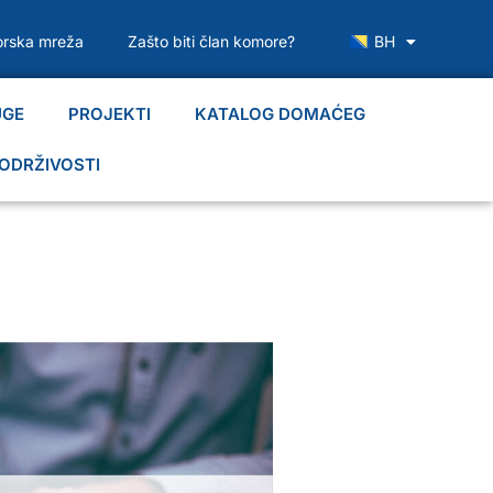
rska mreža
Zašto biti član komore?
BH
UGE
PROJEKTI
KATALOG DOMAĆEG
ODRŽIVOSTI