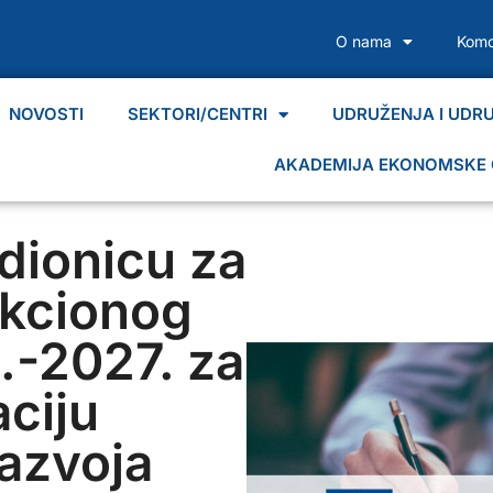
O nama
Komo
NOVOSTI
SEKTORI/CENTRI
UDRUŽENJA I UDR
AKADEMIJA EKONOMSKE 
dionicu za
Akcionog
.-2027. za
ciju
razvoja