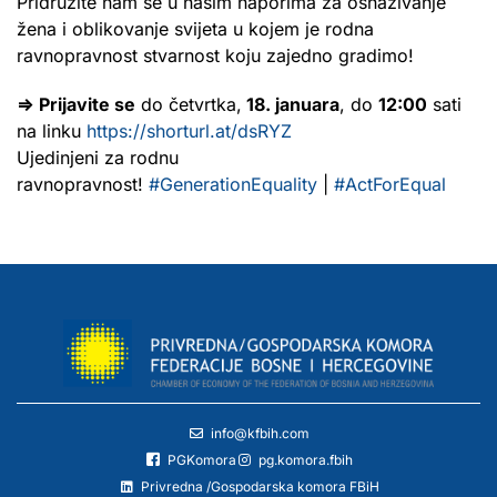
Pridružite nam se u našim naporima za osnaživanje
žena i oblikovanje svijeta u kojem je rodna
ravnopravnost stvarnost koju zajedno gradimo!
⇒
Prijavite se
do četvrtka,
18. januara
, do
12:00
sati
na linku
https://shorturl.at/dsRYZ
Ujedinjeni za rodnu
ravnopravnost!
#GenerationEquality
|
#ActForEqual
info@kfbih.com
PGKomora
pg.komora.fbih
Privredna /Gospodarska komora FBiH