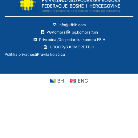
info@kfbih.com
PGKomora
pg.komora.fbih
Privredna /Gospodarska komora FBiH
LOGO P/G KOMORE FBIH
Politika privatnosti
Pravila kolačića
BH
ENG