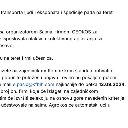
 transporta ljudi i eksponata i špedicije pada na teret
i sa organizatorom Sajma, firmom CEOKOS za
 isposlovala olakšicu kolektivnog apliciranja sa
Kosovo;
u na teret firmi učesnica.
zlažete na zajedničkom Komorskom štandu i prihvatite
popunite priloženu prijavu i ovjerenu pošaljete putem
 e mail
e.pasic@kfbih.com
najkasnije do petka
13.09.2024
.
 broj bh. firmi koje će izlagati na zajedničkom
im će izvršiti selekciju na osnovu gore navedenih kriterija.
 učestvovale na sajmu Agrokos će automatski ući u