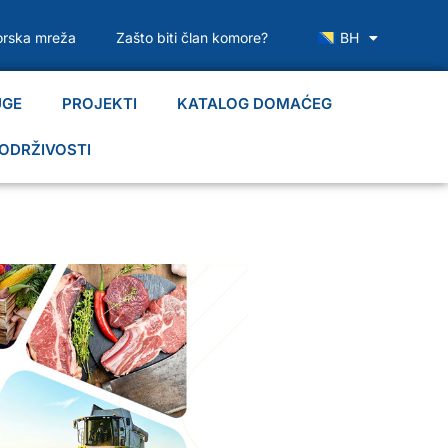
rska mreža
Zašto biti član komore?
BH
UGE
PROJEKTI
KATALOG DOMAĆEG
ODRŽIVOSTI