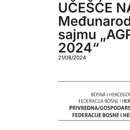
UČEŠĆE N
Međunaro
sajmu „A
2024“
21/08/2024