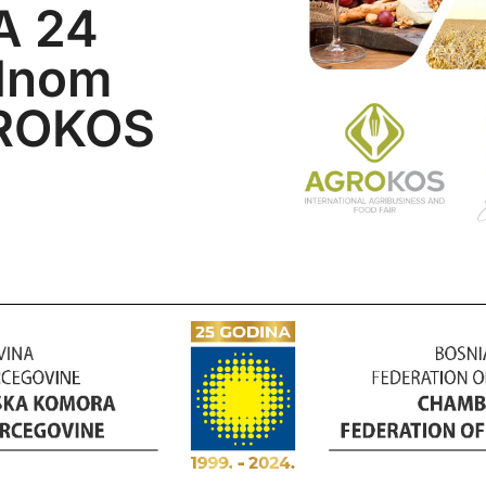
A 24
dnom
GROKOS