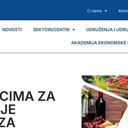
O nama
Komo
NOVOSTI
SEKTORI/CENTRI
UDRUŽENJA I UDR
AKADEMIJA EKONOMSKE 
ICIMA ZA
NJE
ZA