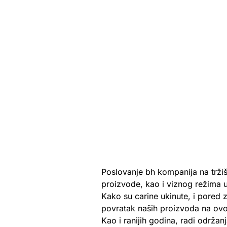
Poslovanje bh kompanija na trži
proizvode, kao i viznog režima u
Kako su carine ukinute, i pored 
povratak naših proizvoda na ovo
Kao i ranijih godina, radi održan