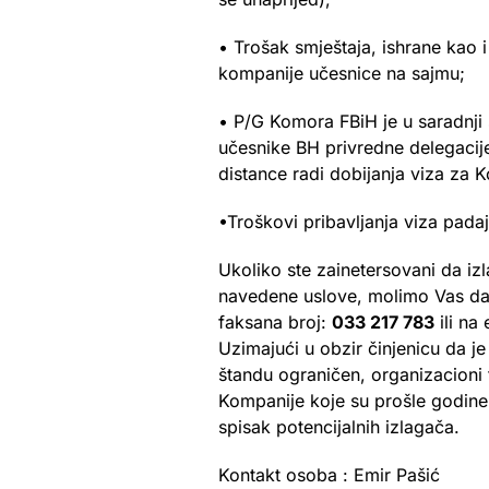
• Trošak smještaja, ishrane kao i
kompanije učesnice na sajmu;
• P/G Komora FBiH je u saradnj
učesnike BH privredne delegacije
distance radi dobijanja viza za 
•Troškovi pribavljanja viza padaj
Ukoliko ste zainetersovani da i
navedene uslove, molimo Vas da 
faksana broj:
033 217 783
ili na
Uzimajući u obzir činjenicu da je
štandu ograničen, organizacioni t
Kompanije koje su prošle godine
spisak potencijalnih izlagača.
Kontakt osoba : Emir Pašić