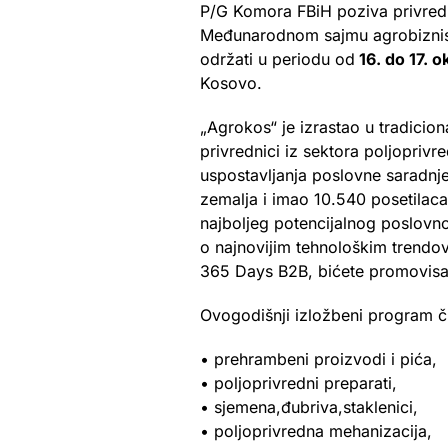
P/G Komora FBiH poziva privred
Međunarodnom sajmu agrobiznisa
održati u periodu od
16. do 17. 
Kosovo.
„Agrokos“ je izrastao u tradicio
privrednici iz sektora poljoprivr
uspostavljanja poslovne saradnje
zemalja i imao 10.540 posetilaca
najboljeg potencijalnog poslovn
o najnovijim tehnološkim trendo
365 Days B2B, bićete promovisan
Ovogodišnji izložbeni program č
• prehrambeni proizvodi i pića,
• poljoprivredni preparati,
• sjemena,đubriva,staklenici,
• poljoprivredna mehanizacija,