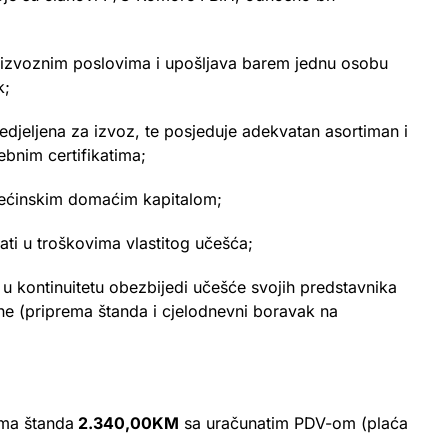
 izvoznim poslovima i upošljava barem jednu osobu
k;
redjeljena za izvoz, te posjeduje adekvatan asortiman i
ebnim certifikatima;
većinskim domaćim kapitalom;
ati u troškovima vlastitog učešća;
u kontinuitetu obezbijedi učešće svojih predstavnika
ne (priprema štanda i cjelodnevni boravak na
ima štanda
2.340,00KM
sa uračunatim PDV-om (plaća