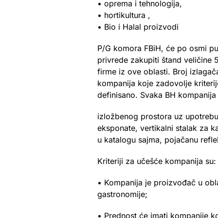
• oprema i tehnologija,
• hortikultura ,
• Bio i Halal proizvodi
P/G komora FBiH, će po osmi put
privrede zakupiti štand veličin
firme iz ove oblasti. Broj izlag
kompanija koje zadovolje kriterij
definisano. Svaka BH kompanija
izložbenog prostora uz upotrebu z
eksponate, vertikalni stalak za k
u katalogu sajma, pojačanu reflek
Kriteriji za učešće kompanija su:
• Kompanija je proizvođač u obla
gastronomije;
• Prednost će imati kompanije k