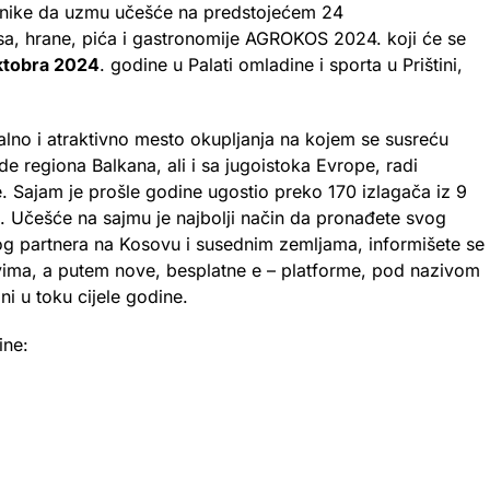
nike da uzmu učešće na predstojećem 24
, hrane, pića i gastronomije AGROKOS 2024. koji će se
oktobra 2024
. godine u Palati omladine i sporta u Prištini,
nalno i atraktivno mesto okupljanja na kojem se susreću
ede regiona Balkana, ali i sa jugoistoka Evrope, radi
. Sajam je prošle godine ugostio preko 170 izlagača iz 9
. Učešće na sajmu je najbolji način da pronađete svog
og partnera na Kosovu i susednim zemljama, informišete se
vima, a putem nove, besplatne e – platforme, pod nazivom
i u toku cijele godine.
ine: