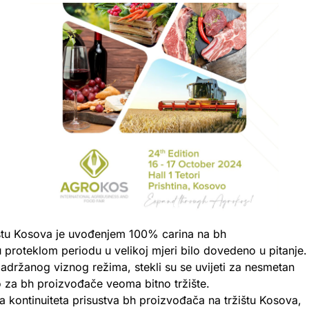
štu Kosova je uvođenjem 100% carina na bh
 proteklom periodu u velikoj mjeri bilo dovedeno u pitanje.
zadržanog viznog režima, stekli su se uvijeti za nesmetan
 za bh proizvođače veoma bitno tržište.
ja kontinuiteta prisustva bh proizvođača na tržištu Kosova,