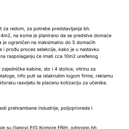
 za redom, za potrebe predstavljanja bh.
e 54m2, na kome je planirano da se predstve domaće
ača je ograničen na maksimalno do 5 domaćih
e i prođu proces selekcije, kako je u nastavku
 na raspolaganju će imati cca 10m2 uređenog
ajedničke kabine, sto i 4 stolice, vitrinu za
ataloge, info pult sa istaknutim logom firme, reklamu
torsku rasvijetu te plaćenu kotizaciju za učenike.
sti prehrambene industrije, poljoprivrede i
oje su članovi P/G Komore FBiH, odnosno bh