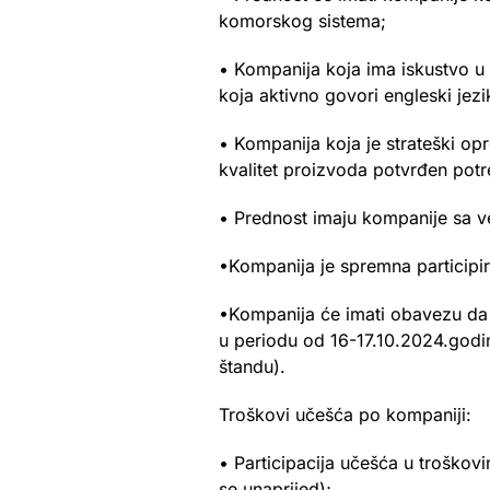
komorskog sistema;
• Kompanija koja ima iskustvo u
koja aktivno govori engleski jezi
• Kompanija koja je strateški op
kvalitet proizvoda potvrđen potr
• Prednost imaju kompanije sa 
•Kompanija je spremna participir
•Kompanija će imati obavezu da 
u periodu od 16-17.10.2024.godi
štandu).
Troškovi učešća po kompaniji:
• Participacija učešća u troškov
se unaprijed);