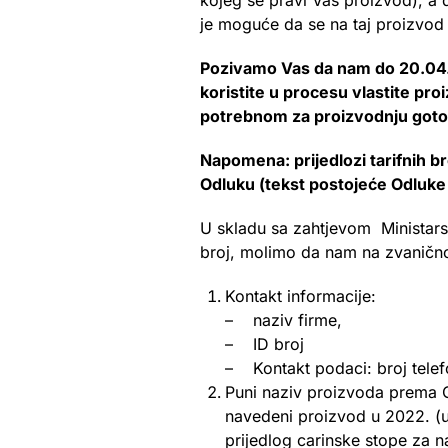
kojeg se pravi Vaš proizvod), a 
je moguće da se na taj proizvod 
Pozivamo Vas da nam do 20.04.20
koristite u procesu vlastite pr
potrebnom za proizvodnju goto
Napomena: prijedlozi tarifnih b
Odluku (tekst postojeće Odluke
U skladu sa zahtjevom Ministarst
broj, molimo da nam na zvanič
Kontakt informacije:
– naziv firme,
– ID broj
– Kontakt podaci: broj telef
Puni naziv proizvoda prema Ca
navedeni proizvod u 2022. (uk
prijedlog carinske stope za 