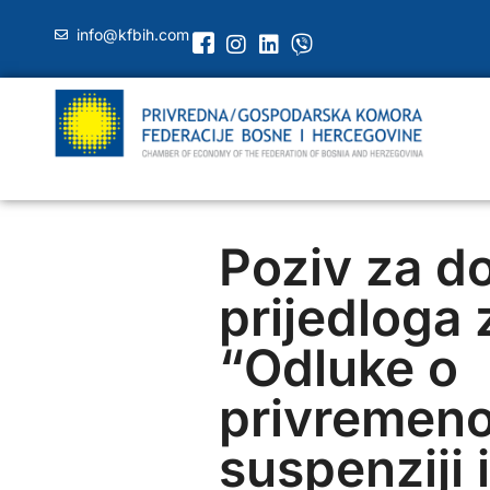
info@kfbih.com
Poziv za d
prijedloga
“Odluke o
privremeno
suspenziji i