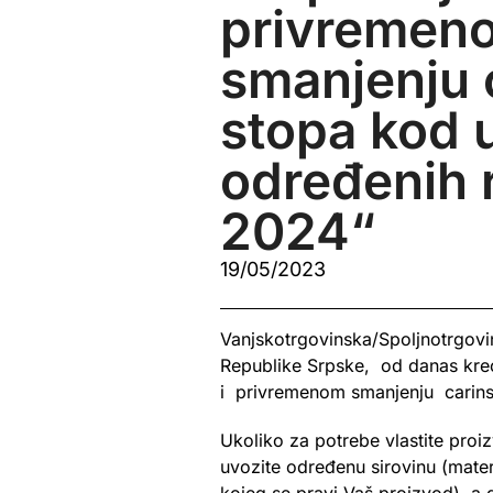
privremen
smanjenju 
stopa kod 
određenih 
2024“
19/05/2023
Vanjskotrgovinska/Spoljnotrgov
Republike Srpske, od danas kreć
i privremenom smanjenju carins
Ukoliko za potrebe vlastite pro
uvozite određenu sirovinu (materi