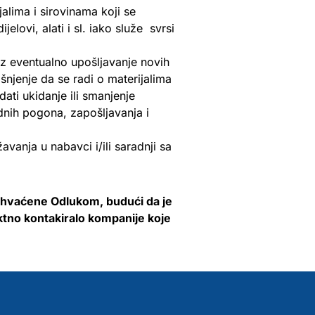
alima i sirovinama koji se
elovi, alati i sl. iako služe svrsi
oz eventualno upošljavanje novih
šnjenje da se radi o materijalima
dati ukidanje ili smanjenje
odnih pogona, zapošljavanja i
avanja u nabavci i/ili saradnji sa
buhvaćene Odlukom, budući da je
ktno kontakiralo kompanije koje