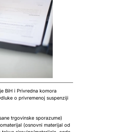
e BiH i Privredna komora
Odluke o privremenoj suspenziji
pisane trgovinske sporazume)
romaterijal (osnovni materijal od