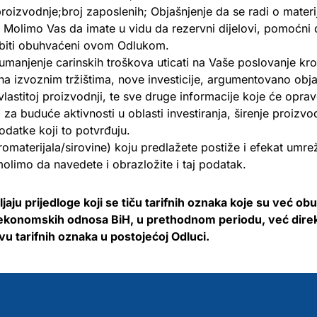
roizvodnje;broj zaposlenih; Objašnjenje da se radi o materij
. Molimo Vas da imate u vidu da rezervni dijelovi, pomoćni dij
 biti obuhvaćeni ovom Odlukom.
umanjenje carinskih troškova uticati na Vaše poslovanje kr
na izvoznim tržištima, nove investicije, argumentovano obja
 vlastitoj proizvodnji, te sve druge informacije koje će oprav
za buduće aktivnosti u oblasti investiranja, širenje proizv
datke koji to potvrđuju.
romaterijala/sirovine) koju predlažete postiže i efekat umrež
limo da navedete i obrazložite i taj podatak.
aju prijedloge koji se tiču tarifnih oznaka koje su već o
i ekonomskih odnosa BiH, u prethodnom periodu, već dire
vu tarifnih oznaka u postojećoj Odluci.