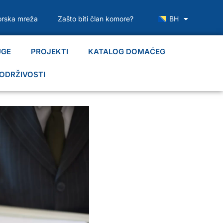
rska mreža
Zašto biti član komore?
BH
UGE
PROJEKTI
KATALOG DOMAĆEG
ODRŽIVOSTI