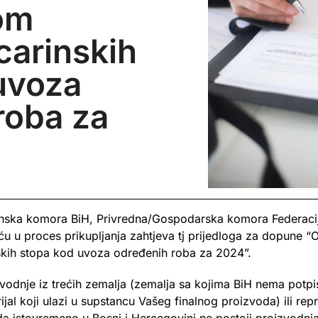
om
carinskih
uvoza
roba za
inska komora BiH, Privredna/Gospodarska komora Federacij
u u proces prikupljanja zahtjeva tj prijedloga za dopune “
kih stopa kod uvoza određenih roba za 2024”.
izvodnje iz trećih zemalja (zemalja sa kojima BiH nema pot
jal koji ulazi u supstancu Vašeg finalnog proizvoda) ili rep