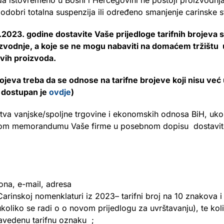
da istovremeno u Bosni i Hercegovini ne postoji proizvodnja
odobri totalna suspenzija ili određeno smanjenje carinske s
23. godine dostavite Vaše prijedloge tarifnih brojeva sir
oizvodnje, a koje se ne mogu nabaviti na domaćem tržištu u
vih proizvoda.
rojeva treba da se odnose na tarifne brojeve koji nisu već
 dostupan je
ovdje
)
va vanjske/spoljne trgovine i ekonomskih odnosa BiH, ukoli
nom memorandumu Vaše firme u posebnom dopisu dostavit
ona, e-mail, adresa
rinskoj nomenklaturi iz 2023– tarifni broj na 10 znakova i
oliko se radi o o novom prijedlogu za uvrštavanju), te kol
navedenu tarifnu oznaku ;