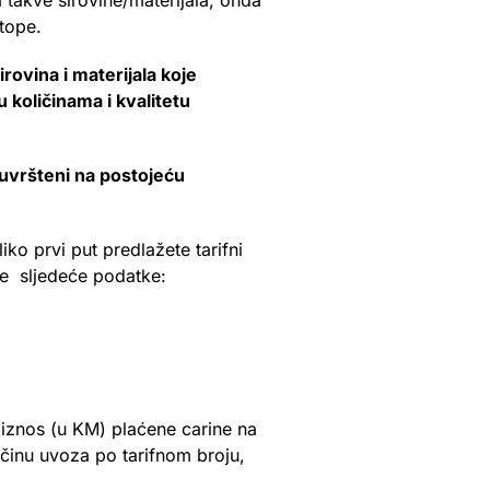
 takve sirovine/materijala, onda
tope.
ovina i materijala koje
 količinama i kvalitetu
 uvršteni na postojeću
ko prvi put predlažete tarifni
e sljedeće podatke:
 iznos (u KM) plaćene carine na
ičinu uvoza po tarifnom broju,