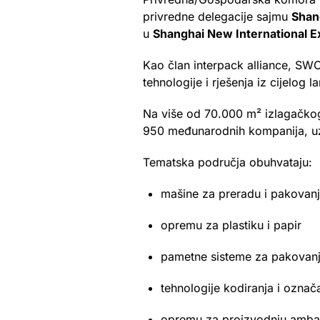
privredne delegacije sajmu
Shan
u
Shanghai New International E
Kao član interpack alliance, SWO
tehnologije i rješenja iz cijelog 
Na više od 70.000 m² izlagačkog 
950 međunarodnih kompanija, uz p
Tematska područja obuhvataju:
mašine za preradu i pakovan
opremu za plastiku i papir
pametne sisteme za pakovanje,
tehnologije kodiranja i označ
opremu za proizvodnju ambalaž