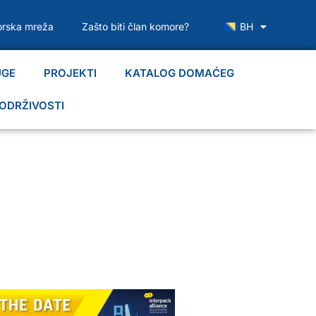
rska mreža
Zašto biti član komore?
BH
UGE
PROJEKTI
KATALOG DOMAĆEG
ODRŽIVOSTI