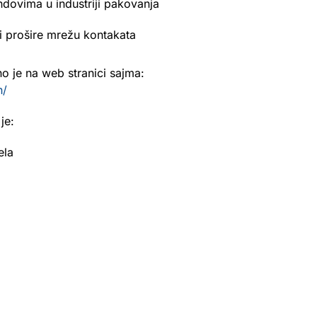
ndovima u industriji pakovanja
e i prošire mrežu kontakata
o je na web stranici sajma:
n/
je:
ela