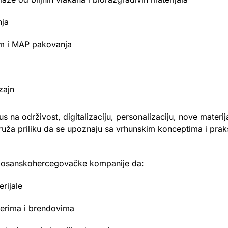
nja
kum i MAP pakovanja
zajn
a održivost, digitalizaciju, personalizaciju, nove materijal
ža priliku da se upoznaju sa vrhunskim konceptima i prak
a bosanskohercegovačke kompanije da:
erijale
nerima i brendovima