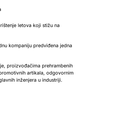
a
tenje letova koji stižu na
ednu kompaniju predviđena jedna
anje, proizvođačima prehrambenih
promotivnih artikala, odgovornim
avnih inženjera u industriji.