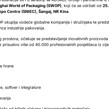
ghai World of Packaging (SWOP)
, koji će se održati od
25.
xpo Centre (SNIEC), Šangaj, NR Kina
.
P okuplja vodeće globalne kompanije i stručnjake te predst
lanca industrije pakovanja.
prostora, očekuje se predstavljanje inovativnih proizvoda 
risustvo više od 40.000 profesionalnih posjetilaca iz cijel
je hrane
 softver i integratore
avanja
e od biljnih vlakana i biorazgradivih materijala