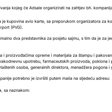
nja kojeg će Adsale organizirati na zahtjev bh. kompanij
e kupovina avio karte, sa preporukom organizatora za koriš
rport (PVG).
malno dva predstavnika za posjetu sajmu, s tim da je za j
ima i proizvođačima opreme i materijala za štampu i pakov
 svakodnevnu upotrebu, farmaceutskih proizvoda, poklona i 
laštenih osoba, generalnih direktora, menadžera pogona i gl
anije potrebno je izvršiti putem maila na sljedeću adresu:
e
, sa naznakom: