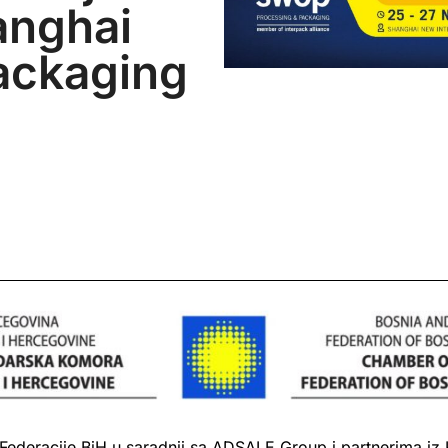
nghai
ackaging
deracije BiH u saradnji sa ADSALE Group i partnerima iz K