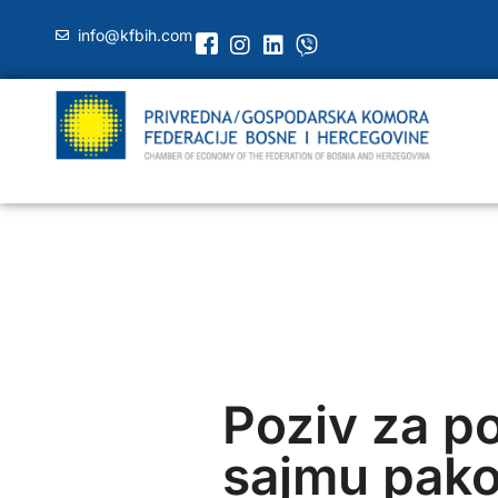
info@kfbih.com
Poziv za p
sajmu pako