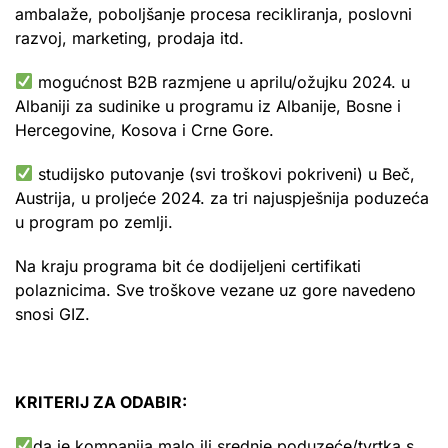
ambalaže, poboljšanje procesa recikliranja, poslovni
razvoj, marketing, prodaja itd.
mogućnost B2B razmjene u aprilu/ožujku 2024. u
Albaniji za sudinike u programu iz Albanije, Bosne i
Hercegovine, Kosova i Crne Gore.
studijsko putovanje (svi troškovi pokriveni) u Beč,
Austrija, u proljeće 2024. za tri najuspješnija poduzeća
u program po zemlji.
Na kraju programa bit će dodijeljeni certifikati
polaznicima. Sve troškove vezane uz gore navedeno
snosi GIZ.
KRITERIJ ZA ODABIR:
da je kompanija malo ili srednje poduzeće/tvrtka s