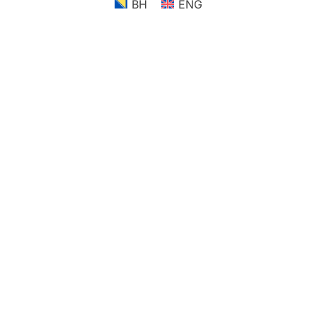
BH
ENG