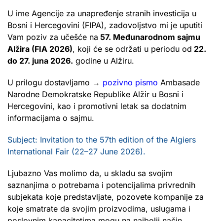
U ime Agencije za unapređenje stranih investicija u
Bosni i Hercegovini (FIPA), zadovoljstvo mi je uputiti
Vam poziv za učešće na
57. Međunarodnom sajmu
Alžira (FIA 2026)
, koji će se održati u periodu od
22.
do 27. juna 2026.
godine u Alžiru.
U prilogu dostavljamo →
pozivno pismo
Ambasade
Narodne Demokratske Republike Alžir u Bosni i
Hercegovini, kao i promotivni letak sa dodatnim
informacijama o sajmu.
Subject: Invitation to the 57th edition of the Algiers
International Fair (22–27 June 2026).
Ljubazno Vas molimo da, u skladu sa svojim
saznanjima o potrebama i potencijalima privrednih
subjekata koje predstavljate, pozovete kompanije za
koje smatrate da svojim proizvodima, uslugama i
poslovnim kapacitetima mogu na najbolji način