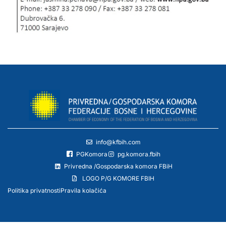
info@kfbih.com
PGKomora
pg.komora.fbih
Privredna /Gospodarska komora FBiH
LOGO P/G KOMORE FBIH
Politika privatnosti
Pravila kolačića