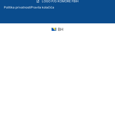
LOGO P/G KOMORE FBIH
Politika privatnosti
Pravila kolačića
BH