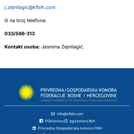
j.zejnilagic@kfbih.com
ili na broj telefona:
033/566-313
Kontakt osoba:
Jasmina Zejnilagić.
info@kfbih.com
PGKomora
pg.komora.fbih
Privredna /Gospodarska komora FBiH