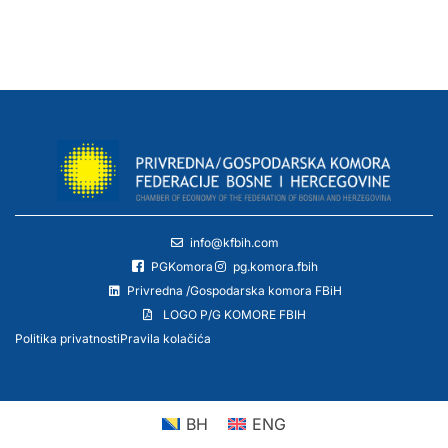
info@kfbih.com
PGKomora
pg.komora.fbih
Privredna /Gospodarska komora FBiH
LOGO P/G KOMORE FBIH
Politika privatnosti
Pravila kolačića
BH
ENG