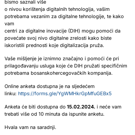
bismo saznali više
o nivou korištenja digitalnih tehnologija, vašim
potrebama vezanim za digitalne tehnologije, te kako
vam
centri za digitalne inovacije (DIH) mogu pomoći da
povećate svoj nivo digitalne zrelosti kako biste
iskoristili prednosti koje digitalizacija pruža.
Vaše mišljenje je iznimno značajno i pomoći će pri
prilagođavanju usluga koje će DIH pružati specifičnim
potrebama bosanskohercegovačkih kompanija.
Online anketa dostupna je na sljedećem
linku:
https://forms.gle/YgWMHkrGpMfuGEBx5
Anketa će biti dostupna do
15.02.2024.
i neće vam
trebati više od 10 minuta da ispunite anketu.
Hvala vam na saradnji.