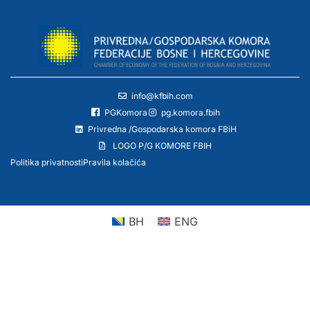
info@kfbih.com
PGKomora
pg.komora.fbih
Privredna /Gospodarska komora FBiH
LOGO P/G KOMORE FBIH
Politika privatnosti
Pravila kolačića
BH
ENG