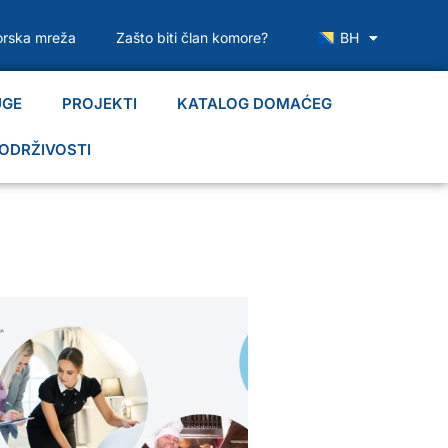
rska mreža
Zašto biti član komore?
BH
UGE
PROJEKTI
KATALOG DOMAĆEG
ODRŽIVOSTI