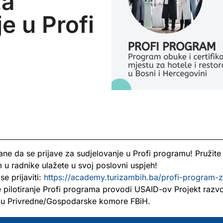
za
e u Profi
ne da se prijave za sudjelovanje u Profi programu! Pružite
m u radnike ulažete u svoj poslovni uspjeh!
e prijaviti:
https://academy.
turizambih.ba/profi-program-
z
 pilotiranje Profi programa provodi USAID-ov Projekt razvo
ku Privredne/Gospodarske komore FBiH.