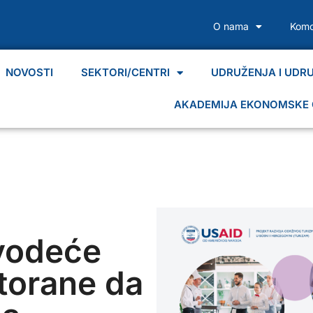
O nama
Komo
NOVOSTI
SEKTORI/CENTRI
UDRUŽENJA I UDR
AKADEMIJA EKONOMSKE 
vodeće
storane da