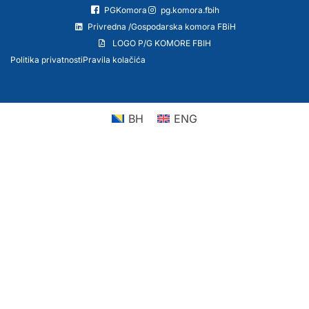
PGKomora
pg.komora.fbih
Privredna /Gospodarska komora FBiH
LOGO P/G KOMORE FBIH
Politika privatnosti
Pravila kolačića
BH
ENG