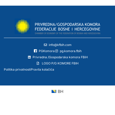
info@kfbih.com
PGKomora
pg.komora.fbih
Privredna /Gospodarska komora FBiH
LOGO P/G KOMORE FBIH
Politika privatnosti
Pravila kolačića
BH