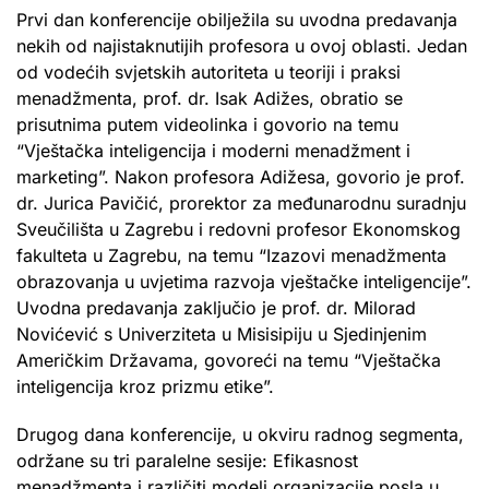
Prvi dan konferencije obilježila su uvodna predavanja
nekih od najistaknutijih profesora u ovoj oblasti. Jedan
od vodećih svjetskih autoriteta u teoriji i praksi
menadžmenta, prof. dr. Isak Adižes, obratio se
prisutnima putem videolinka i govorio na temu
“Vještačka inteligencija i moderni menadžment i
marketing”. Nakon profesora Adižesa, govorio je prof.
dr. Jurica Pavičić, prorektor za međunarodnu suradnju
Sveučilišta u Zagrebu i redovni profesor Ekonomskog
fakulteta u Zagrebu, na temu “Izazovi menadžmenta
obrazovanja u uvjetima razvoja vještačke inteligencije”.
Uvodna predavanja zaključio je prof. dr. Milorad
Novićević s Univerziteta u Misisipiju u Sjedinjenim
Američkim Državama, govoreći na temu “Vještačka
inteligencija kroz prizmu etike”.
Drugog dana konferencije, u okviru radnog segmenta,
održane su tri paralelne sesije: Efikasnost
menadžmenta i različiti modeli organizacije posla u