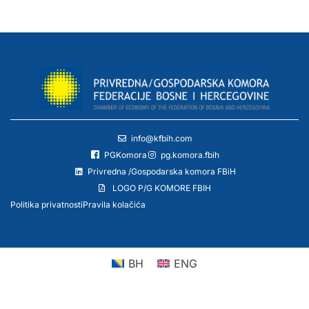
info@kfbih.com
PGKomora
pg.komora.fbih
Privredna /Gospodarska komora FBiH
LOGO P/G KOMORE FBIH
Politika privatnosti
Pravila kolačića
BH
ENG