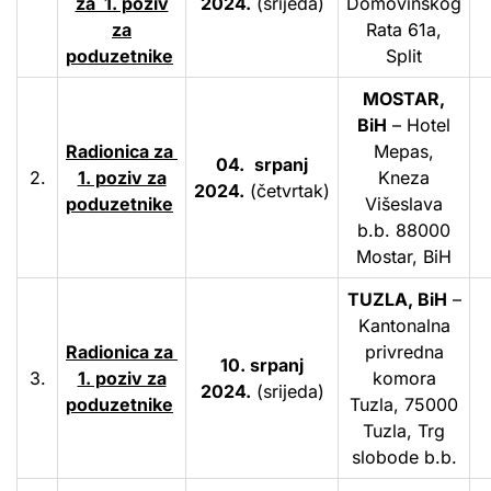
za 1. poziv
2024.
(srijeda)
Domovinskog
za
Rata 61a,
poduzetnike
Split
MOSTAR,
BiH
– Hotel
Radionica za
Mepas,
04.
srpanj
2.
1. poziv za
Kneza
2024.
(četvrtak)
poduzetnike
Višeslava
b.b. 88000
Mostar, BiH
TUZLA, BiH
–
Kantonalna
Radionica za
privredna
10. srpanj
3.
1. poziv za
komora
2024.
(srijeda)
poduzetnike
Tuzla, 75000
Tuzla, Trg
slobode b.b.