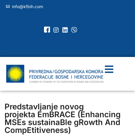
info@kfbih.com
Predstavljanje novog
projekta EmBRACE (Enhancing
MSEs sustainaBle gRowth And
CompEtitiveness)