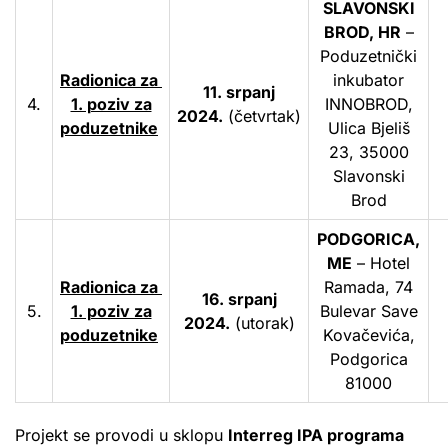
SLAVONSKI
BROD, HR
–
Poduzetnički
Radionica za
inkubator
11. srpanj
4.
1. poziv za
INNOBROD,
2024.
(četvrtak)
poduzetnike
Ulica Bjeliš
23, 35000
Slavonski
Brod
PODGORICA,
ME
– Hotel
Radionica za
Ramada, 74
16. srpanj
5.
1. poziv za
Bulevar Save
2024.
(utorak)
poduzetnike
Kovačevića,
Podgorica
81000
Projekt se provodi u sklopu
Interreg IPA programa