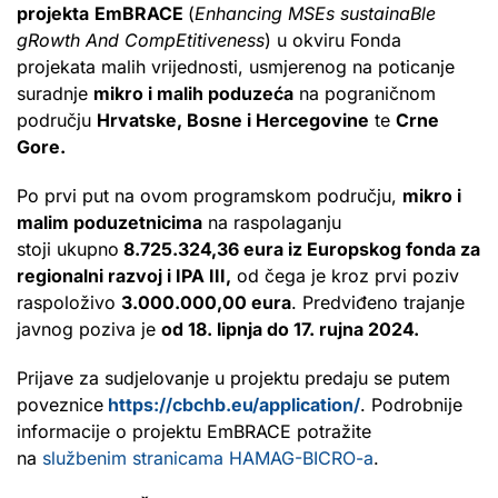
projekta
EmBRACE
(
Enhancing MSEs sustainaBle
gRowth And CompEtitiveness
) u okviru Fonda
projekata malih vrijednosti, usmjerenog na poticanje
suradnje
mikro i malih poduzeća
na pograničnom
području
Hrvatske, Bosne i Hercegovine
te
Crne
Gore.
Po prvi put na ovom programskom području,
mikro i
malim poduzetnicima
na raspolaganju
stoji ukupno
8.725.324,36 eura
iz Europskog fonda za
regionalni razvoj i IPA III,
od čega je kroz prvi poziv
raspoloživo
3.000.000,00 eura
. Predviđeno trajanje
javnog poziva je
od 18. lipnja do 17. rujna 2024.
Prijave za sudjelovanje u projektu predaju se putem
poveznice
https://cbchb.eu/application/
. Podrobnije
informacije o projektu EmBRACE potražite
na
službenim stranicama HAMAG-BICRO-a
.