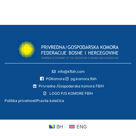
info@kfbih.com
PGKomora
pg.komora.fbih
Privredna /Gospodarska komora FBiH
LOGO P/G KOMORE FBIH
Politika privatnosti
Pravila kolačića
BH
ENG