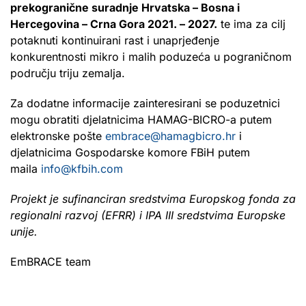
prekogranične suradnje Hrvatska – Bosna i
Hercegovina – Crna Gora 2021. – 2027.
te ima za cilj
potaknuti kontinuirani rast i unaprjeđenje
konkurentnosti mikro i malih poduzeća u pograničnom
području triju zemalja.
Za dodatne informacije zainteresirani se poduzetnici
mogu obratiti djelatnicima HAMAG-BICRO-a putem
elektronske pošte
embrace@hamagbicro.hr
i
djelatnicima Gospodarske komore FBiH putem
maila
info@kfbih.com
Projekt je sufinanciran sredstvima Europskog fonda za
regionalni razvoj (EFRR) i IPA III sredstvima Europske
unije.
EmBRACE team