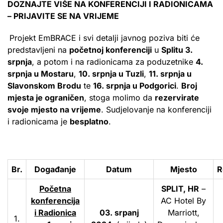
DOZNAJTE VIŠE NA KONFERENCIJI I RADIONICAMA
– PRIJAVITE SE NA VRIJEME
Projekt EmBRACE i svi detalji javnog poziva biti će
predstavljeni na
početnoj konferenciji
u
Splitu 3.
srpnja
, a potom i na radionicama za poduzetnike
4.
srpnja u Mostaru
,
10. srpnja u Tuzli
,
11. srpnja u
Slavonskom Brodu
te
16. srpnja u Podgorici
.
Broj
mjesta je ograničen
, stoga molimo da
rezervirate
svoje mjesto na vrijeme
. Sudjelovanje na konferenciji
i radionicama je
besplatno
.
Br.
Događanje
Datum
Mjesto
R
Početna
SPLIT, HR
–
konferencija
AC Hotel By
i Radionica
03. srpanj
Marriott,
1.