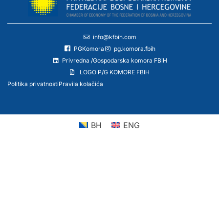
info@kfbih.com
PGKomora
pg.komora.fbih
Privredna /Gospodarska komora FBiH
LOGO P/G KOMORE FBIH
Politika privatnosti
Pravila kolačića
BH
ENG