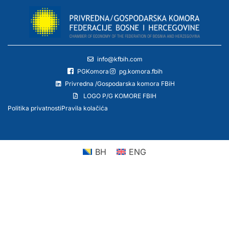
info@kfbih.com
PGKomora
pg.komora.fbih
Privredna /Gospodarska komora FBiH
LOGO P/G KOMORE FBIH
Politika privatnosti
Pravila kolačića
BH
ENG