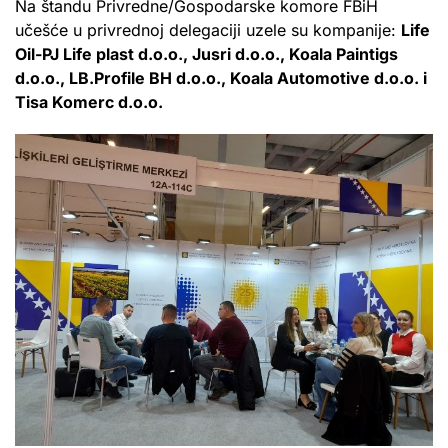
Na štandu Privredne/Gospodarske komore FBiH
učešće u privrednoj delegaciji uzele su kompanije:
Life
Oil-PJ Life plast d.o.o., Jusri d.o.o., Koala Paintigs
d.o.o., LB.Profile BH d.o.o., Koala Automotive d.o.o. i
Tisa Komerc d.o.o.