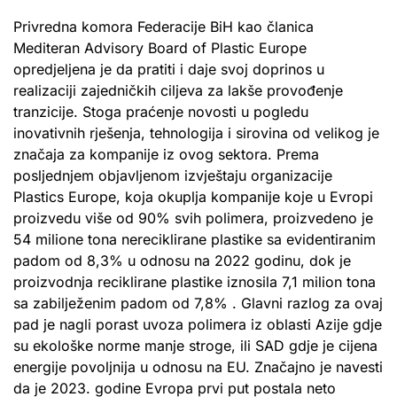
Privredna komora Federacije BiH kao članica
Mediteran Advisory Board of Plastic Europe
opredjeljena je da pratiti i daje svoj doprinos u
realizaciji zajedničkih ciljeva za lakše provođenje
tranzicije. Stoga praćenje novosti u pogledu
inovativnih rješenja, tehnologija i sirovina od velikog je
značaja za kompanije iz ovog sektora. Prema
posljednjem objavljenom izvještaju organizacije
Plastics Europe, koja okuplja kompanije koje u Evropi
proizvedu više od 90% svih polimera, proizvedeno je
54 milione tona nereciklirane plastike sa evidentiranim
padom od 8,3% u odnosu na 2022 godinu, dok je
proizvodnja reciklirane plastike iznosila 7,1 milion tona
sa zabilježenim padom od 7,8% . Glavni razlog za ovaj
pad je nagli porast uvoza polimera iz oblasti Azije gdje
su ekološke norme manje stroge, ili SAD gdje je cijena
energije povoljnija u odnosu na EU. Značajno je navesti
da je 2023. godine Evropa prvi put postala neto