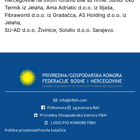
Termik iz Jelaha, Ama Adriatic d.o.o. iz Ilijaša,
Fibraworld d.o.o. iz Gradačca, AS Holding d.o.o. iz
Jelaha,
SU-AD d.o.o. Živinice, Solutio d.o.o. Sarajevo.
info@kfbih.com
PGKomora
pg.komora.fbih
Privredna /Gospodarska komora FBiH
LOGO P/G KOMORE FBIH
Politika privatnosti
Pravila kolačića