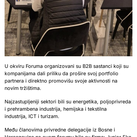
U okviru Foruma organizovani su B2B sastanci koji su
kompanijama dali priliku da prošire svoj portfolio
partnera i direktno promovišu svoje aktivnosti na
novim tržištima.
Najzastupljeniji sektori bili su energetika, poljoprivreda
i prehrambena industrija, hemijska i tekstilna
industrija, ICT i turizam.
Među članovima privredne delegacije iz Bosne i
Hercegovine na ovom forumu bile su firme: Junior Eko