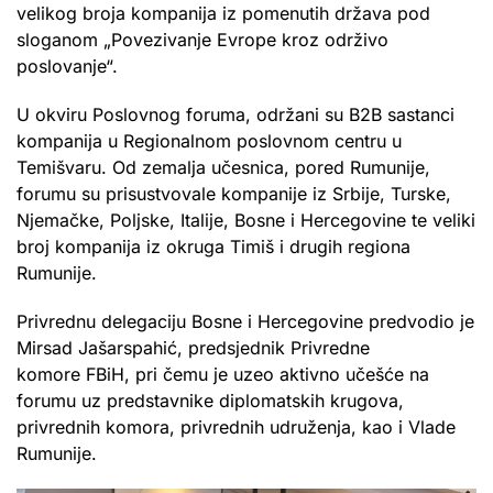
velikog broja kompanija iz pomenutih država pod
sloganom „Povezivanje Evrope kroz održivo
poslovanje“.
U okviru Poslovnog foruma, održani su B2B sastanci
kompanija u Regionalnom poslovnom centru u
Temišvaru. Od zemalja učesnica, pored Rumunije,
forumu su prisustvovale kompanije iz Srbije, Turske,
Njemačke, Poljske, Italije, Bosne i Hercegovine te veliki
broj kompanija iz okruga Timiš i drugih regiona
Rumunije.
Privrednu delegaciju Bosne i Hercegovine predvodio je
Mirsad Jašarspahić, predsjednik Privredne
komore FBiH, pri čemu je uzeo aktivno učešće na
forumu uz predstavnike diplomatskih krugova,
privrednih komora, privrednih udruženja, kao i Vlade
Rumunije.