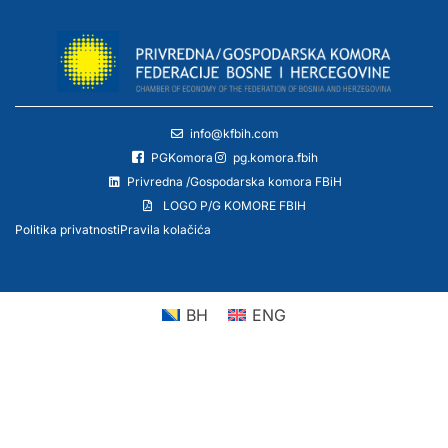
info@kfbih.com
PGKomora
pg.komora.fbih
Privredna /Gospodarska komora FBiH
LOGO P/G KOMORE FBIH
Politika privatnosti
Pravila kolačića
BH
ENG