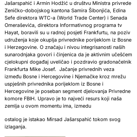
Jašarspahić i Armin Hodžić u društvu Ministra privrede
Zeničko-dobojskog kantona Samira Šibonjića, Edina
Sefe direktora WTC-a (World Trade Center) i Senada
Omeraševića, direktora Informativnog programa tv
Hayat, boravili su u radnoj posjeti Frankfurtu, na poziv
udruženja koje okuplja privrednike porijeklom iz Bosne
i Herzegovine. O značaju i nivou integrisanosti naših
sunarodnjaka govori i činjenica da je aktivnim učešćem
cjelokupni događaj uveličao i pozdravio gradonačelnik
Frankfurta Mike Josef. Jačanje privrednih veza
između Bosne i Hercegovine i Njemačke kroz mrežu
uspješnih privrednika porijeklom iz Bosne i
Hercegovine je poseban segment djelovanja Privredne
komore FBIH. Upravo je to najveći resurs koji naša
zemlja u ovom momentu ima, izmedu
ostalog je istakao Mirsad Jašarspahić tokom svog
izlaganja.