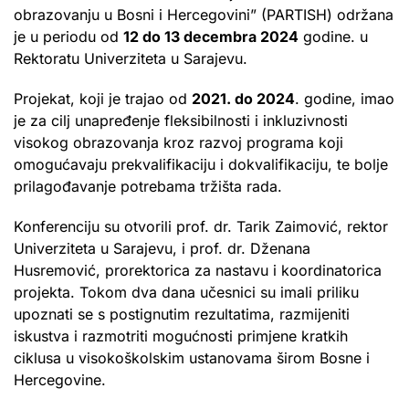
obrazovanju u Bosni i Hercegovini” (PARTISH) održana
je u periodu od
12 do 13 decembra 2024
godine. u
Rektoratu Univerziteta u Sarajevu.
Projekat, koji je trajao od
2021. do 2024
. godine, imao
je za cilj unapređenje fleksibilnosti i inkluzivnosti
visokog obrazovanja kroz razvoj programa koji
omogućavaju prekvalifikaciju i dokvalifikaciju, te bolje
prilagođavanje potrebama tržišta rada.
Konferenciju su otvorili prof. dr. Tarik Zaimović, rektor
Univerziteta u Sarajevu, i prof. dr. Dženana
Husremović, prorektorica za nastavu i koordinatorica
projekta. Tokom dva dana učesnici su imali priliku
upoznati se s postignutim rezultatima, razmijeniti
iskustva i razmotriti mogućnosti primjene kratkih
ciklusa u visokoškolskim ustanovama širom Bosne i
Hercegovine.