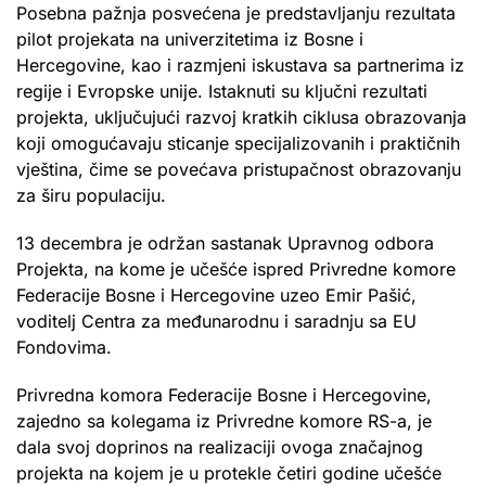
Posebna pažnja posvećena je predstavljanju rezultata
pilot projekata na univerzitetima iz Bosne i
Hercegovine, kao i razmjeni iskustava sa partnerima iz
regije i Evropske unije. Istaknuti su ključni rezultati
projekta, uključujući razvoj kratkih ciklusa obrazovanja
koji omogućavaju sticanje specijalizovanih i praktičnih
vještina, čime se povećava pristupačnost obrazovanju
za širu populaciju.
13 decembra je održan sastanak Upravnog odbora
Projekta, na kome je učešće ispred Privredne komore
Federacije Bosne i Hercegovine uzeo Emir Pašić,
voditelj Centra za međunarodnu i saradnju sa EU
Fondovima.
Privredna komora Federacije Bosne i Hercegovine,
zajedno sa kolegama iz Privredne komore RS-a, je
dala svoj doprinos na realizaciji ovoga značajnog
projekta na kojem je u protekle četiri godine učešće