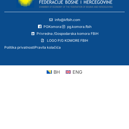
info@kfbih.com
PGKomora
pg.komora.fbih
Privredna /Gospodarska komora FBiH
LOGO P/G KOMORE FBIH
Politika privatnosti
Pravila kolačića
BH
ENG