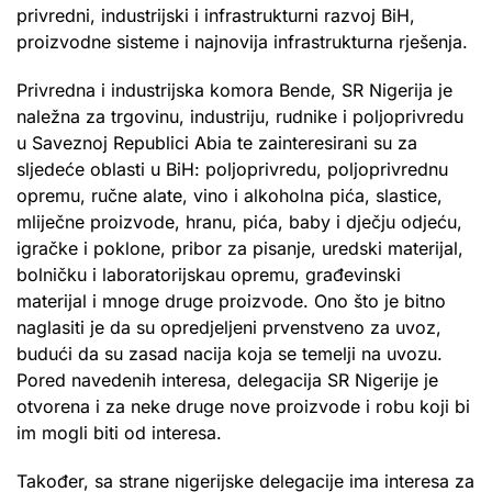
privredni, industrijski i infrastrukturni razvoj BiH,
proizvodne sisteme i najnovija infrastrukturna rješenja.
Privredna i industrijska komora Bende, SR Nigerija je
naležna za trgovinu, industriju, rudnike i poljoprivredu
u Saveznoj Republici Abia te zainteresirani su za
sljedeće oblasti u BiH: poljoprivredu, poljoprivrednu
opremu, ručne alate, vino i alkoholna pića, slastice,
mliječne proizvode, hranu, pića, baby i dječju odjeću,
igračke i poklone, pribor za pisanje, uredski materijal,
bolničku i laboratorijskau opremu, građevinski
materijal i mnoge druge proizvode. Ono što je bitno
naglasiti je da su opredjeljeni prvenstveno za uvoz,
budući da su zasad nacija koja se temelji na uvozu.
Pored navedenih interesa, delegacija SR Nigerije je
otvorena i za neke druge nove proizvode i robu koji bi
im mogli biti od interesa.
Također, sa strane nigerijske delegacije ima interesa za