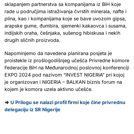
sklapanjem partnerstva sa kompanijama iz BiH koje
rade u područjima istraživanja čvrstih minerala, nafte i
plina, kao i kompanijama koje se bave uvozom gipsa,
arapske gume, đumbira, sjemenki kakaovca i susama,
indijskih oraha, češnjaka, sušenog hibiskusa i nekih
drugih sličnih proizvoda.
Napominjemo da navedena planirana posjeta je
proistekle iz prošlogodišnjeg učešća Privredne komore
Federacije BiH na Međunarodnoj poslovnoj konferenciji
EXPO 2024 pod nazivom “INVEST NIGERIA” pri kojoj
je organizovan i NIGERIA – BALKAN biznis forum na
kojem je komora uzela aktivno učešće.
⇒
U Prilogu se nalazi profil firmi koje čine privrednu
delegaciju iz SR Nigerije