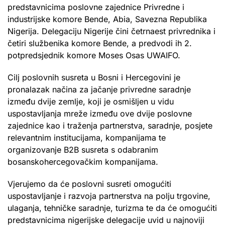
predstavnicima poslovne zajednice Privredne i
industrijske komore Bende, Abia, Savezna Republika
Nigerija. Delegaciju Nigerije čini četrnaest privrednika i
četiri službenika komore Bende, a predvodi ih 2.
potpredsjednik komore Moses Osas UWAIFO.
Cilj poslovnih susreta u Bosni i Hercegovini je
pronalazak načina za jačanje privredne saradnje
između dvije zemlje, koji je osmišljen u vidu
uspostavljanja mreže između ove dvije poslovne
zajednice kao i traženja partnerstva, saradnje, posjete
relevantnim institucijama, kompanijama te
organizovanje B2B susreta s odabranim
bosanskohercegovačkim kompanijama.
Vjerujemo da će poslovni susreti omogućiti
uspostavljanje i razvoja partnerstva na polju trgovine,
ulaganja, tehničke saradnje, turizma te da će omogućiti
predstavnicima nigerijske delegacije uvid u najnoviji