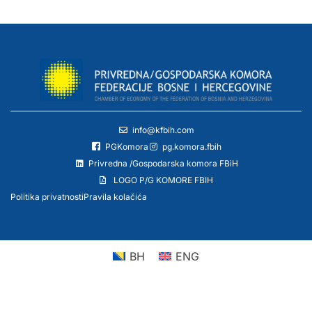
info@kfbih.com
PGKomora
pg.komora.fbih
Privredna /Gospodarska komora FBiH
LOGO P/G KOMORE FBIH
Politika privatnosti
Pravila kolačića
BH
ENG