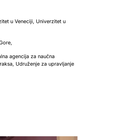
tet u Veneciji, Univerzitet u
 Gore,
nalna agencija za naučna
praksa, Udruženje za upravljanje