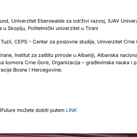
 Lund, Univerzitet Eberswalde za održivi razvoj, IUAV Univerzi
 u Skoplju, Politehnički univerzitet u Tirani
u Tuzli, CEPS – Centar za poslovne studije, Univerzitet Crne
irane, Institut za zaštitu prirode u Albaniji, Albanska nacio
erska komora Crne Gore, Organizacija – građevinska nauka i 
racije Bosne i Hercegovine.
u 1Future možete dobiti putem
LINK