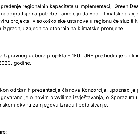
pređenje regionalnih kapaciteta u implementaciji Green Dea
e nadograđuje na potrebe i ambiciju da vodi klimatske akci
iru projekta, visokoškolske ustanove u regionu će služiti
za izgradnju zajednica otpornih na klimatske promjene.
 Upravnog odbora projekta – 1FUTURE prethodio je on line
.2023. godine.
akon održanih prezentacija članova Konzorcija, upoznao je
azgovarano je o novim pravilima izvještavanja, o Sporazumu
enskom okviru za njegovu izradu i potpisivanje.
ure: