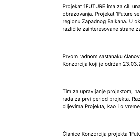
Projekat 1FUTURE ima za cilj una
obrazovanja. Projekat 1Future s
regionu Zapadnog Balkana. U okv
različite zainteresovane strane 
Prvom radnom sastanaku članova
Konzorcija koji je održan 23.03
Tim za upravljanje projektom, n
rada za prvi period projekta. R
ciljevima Projekta, kao i o vrem
Članice Konzorcija projekta 1Fut