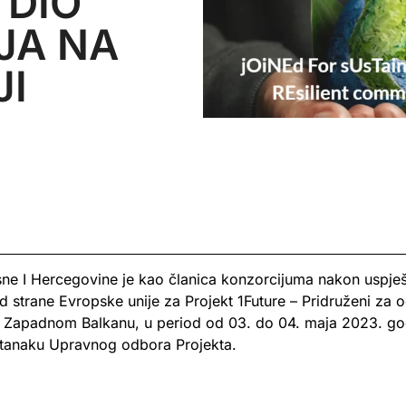
 DIO
JA NA
JI
ne I Hercegovine je kao članica konzorcijuma nakon uspješn
 strane Evropske unije za Projekt 1Future – Pridruženi za o
 Zapadnom Balkanu, u period od 03. do 04. maja 2023. god
tanaku Upravnog odbora Projekta.