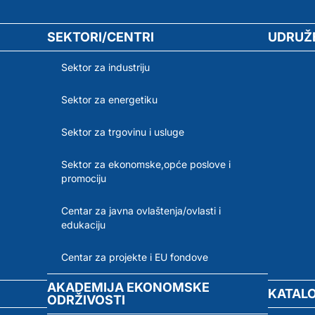
SEKTORI/CENTRI
UDRUŽ
Sektor za industriju
Sektor za energetiku
Sektor za trgovinu i usluge
Sektor za ekonomske,opće poslove i
promociju
Centar za javna ovlaštenja/ovlasti i
edukaciju
Centar za projekte i EU fondove
AKADEMIJA EKONOMSKE
KATAL
ODRŽIVOSTI