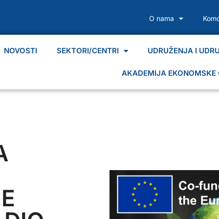
O nama
Komo
NOVOSTI
SEKTORI/CENTRI
UDRUŽENJA I UDR
AKADEMIJA EKONOMSKE 
A
JE