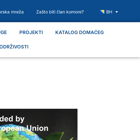
rska mreža
Zašto biti član komore?
BH
UGE
PROJEKTI
KATALOG DOMAĆEG
ODRŽIVOSTI