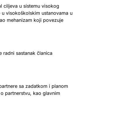
l ciljeva u sistemu visokog
je u visokoškolskim ustanovama u
 kao mehanizam koji povezuje
 radni sastanak članica
 partnere sa zadatkom i planom
 o partnerstvu, kao glavnim