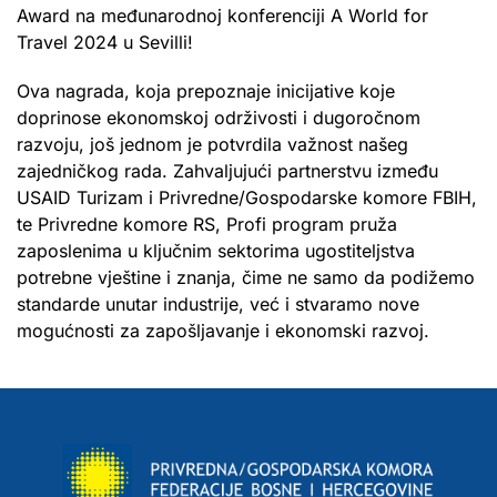
Award na međunarodnoj konferenciji A World for
Travel 2024 u Sevilli!
Ova nagrada, koja prepoznaje inicijative koje
doprinose ekonomskoj održivosti i dugoročnom
razvoju, još jednom je potvrdila važnost našeg
zajedničkog rada. Zahvaljujući partnerstvu između
USAID Turizam i Privredne/Gospodarske komore FBIH,
te Privredne komore RS, Profi program pruža
zaposlenima u ključnim sektorima ugostiteljstva
potrebne vještine i znanja, čime ne samo da podižemo
standarde unutar industrije, već i stvaramo nove
mogućnosti za zapošljavanje i ekonomski razvoj.