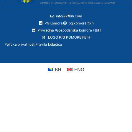
info@kfbih.com
PGKomora
pg.komora.fbih
Privredna /Gospodarska komora FBiH
LOGO P/G KOMORE FBIH
Politika privatnosti
Pravila kolačića
BH
ENG