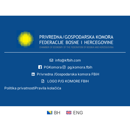
info@kfbih.com
PGKomora
pg.komora.fbih
Privredna /Gospodarska komora FBiH
LOGO P/G KOMORE FBIH
Politika privatnosti
Pravila kolačića
BH
ENG