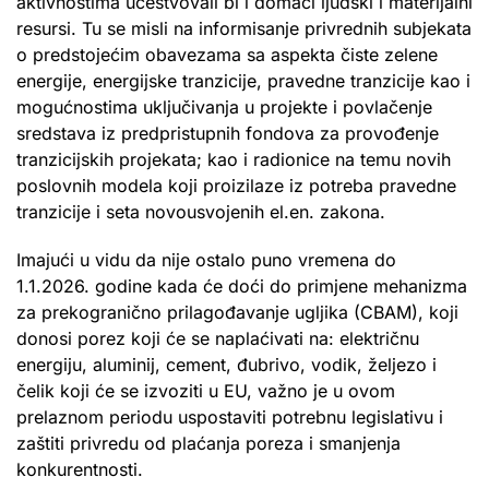
aktivnostima učestvovali bi i domaći ljudski i materijalni
resursi. Tu se misli na informisanje privrednih subjekata
o predstojećim obavezama sa aspekta čiste zelene
energije, energijske tranzicije, pravedne tranzicije kao i
mogućnostima uključivanja u projekte i povlačenje
sredstava iz predpristupnih fondova za provođenje
tranzicijskih projekata; kao i radionice na temu novih
poslovnih modela koji proizilaze iz potreba pravedne
tranzicije i seta novousvojenih el.en. zakona.
Imajući u vidu da nije ostalo puno vremena do
1.1.2026. godine kada će doći do primjene mehanizma
za prekogranično prilagođavanje ugljika (CBAM), koji
donosi porez koji će se naplaćivati na: električnu
energiju, aluminij, cement, đubrivo, vodik, željezo i
čelik koji će se izvoziti u EU, važno je u ovom
prelaznom periodu uspostaviti potrebnu legislativu i
zaštiti privredu od plaćanja poreza i smanjenja
konkurentnosti.