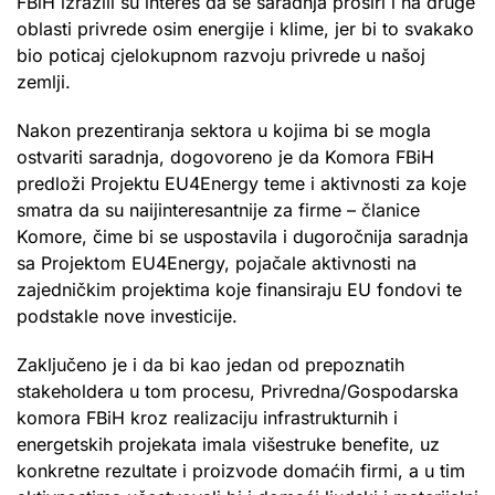
FBiH izrazili su interes da se saradnja proširi i na druge
oblasti privrede osim energije i klime, jer bi to svakako
bio poticaj cjelokupnom razvoju privrede u našoj
zemlji.
Nakon prezentiranja sektora u kojima bi se mogla
ostvariti saradnja, dogovoreno je da Komora FBiH
predloži Projektu EU4Energy teme i aktivnosti za koje
smatra da su naijinteresantnije za firme – članice
Komore, čime bi se uspostavila i dugoročnija saradnja
sa Projektom EU4Energy, pojačale aktivnosti na
zajedničkim projektima koje finansiraju EU fondovi te
podstakle nove investicije.
Zaključeno je i da bi kao jedan od prepoznatih
stakeholdera u tom procesu, Privredna/Gospodarska
komora FBiH kroz realizaciju infrastrukturnih i
energetskih projekata imala višestruke benefite, uz
konkretne rezultate i proizvode domaćih firmi, a u tim