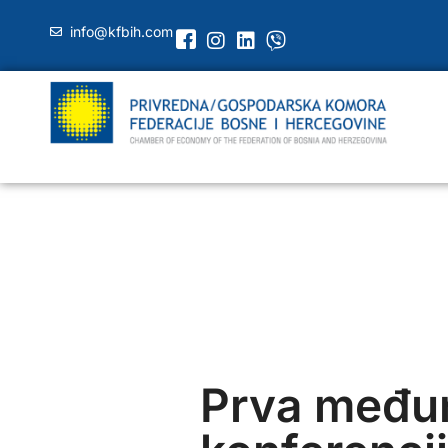
info@kfbih.com
Prva među