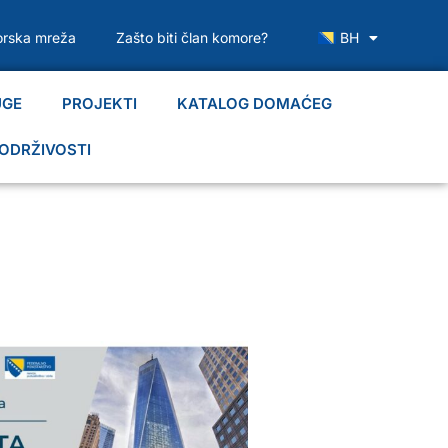
rska mreža
Zašto biti član komore?
BH
UGE
PROJEKTI
KATALOG DOMAĆEG
ODRŽIVOSTI