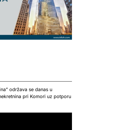
ina” održava se danas u
nekretnina pri Komori uz potporu