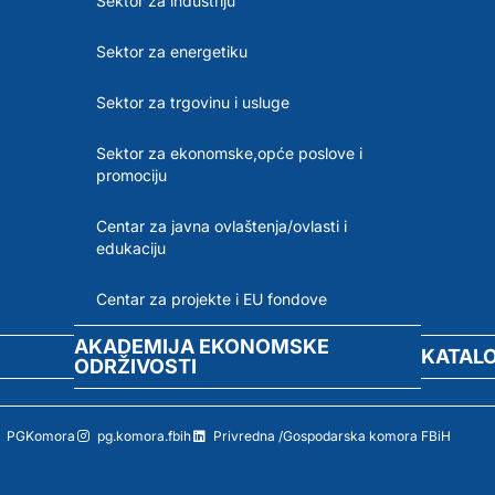
Sektor za industriju
Sektor za energetiku
Sektor za trgovinu i usluge
Sektor za ekonomske,opće poslove i
promociju
Centar za javna ovlaštenja/ovlasti i
edukaciju
Centar za projekte i EU fondove
AKADEMIJA EKONOMSKE
KATAL
ODRŽIVOSTI
PGKomora
pg.komora.fbih
Privredna /Gospodarska komora FBiH