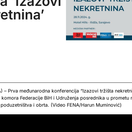
a ‘Izazovi
retnina’
– Prva međunarodna konferencija “Izazovi tržišta nekretn
ne komora Federacije BiH i Udruženja posrednika u prometu 
, poduzetništva i obrta. (Video FENA/Harun Muminović)