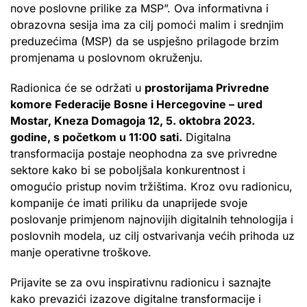
nove poslovne prilike za MSP”. Ova informativna i
obrazovna sesija ima za cilj pomoći malim i srednjim
preduzećima (MSP) da se uspješno prilagode brzim
promjenama u poslovnom okruženju.
Radionica će se održati u
prostorijama Privredne
komore Federacije Bosne i Hercegovine – ured
Mostar,
Kneza Domagoja 12, 5. oktobra 2023.
godine, s početkom u 11:00 sati.
Digitalna
transformacija postaje neophodna za sve privredne
sektore kako bi se poboljšala konkurentnost i
omogućio pristup novim tržištima. Kroz ovu radionicu,
kompanije će imati priliku da unaprijede svoje
poslovanje primjenom najnovijih digitalnih tehnologija i
poslovnih modela, uz cilj ostvarivanja većih prihoda uz
manje operativne troškove.
Prijavite se za ovu inspirativnu radionicu i saznajte
kako prevazići izazove digitalne transformacije i