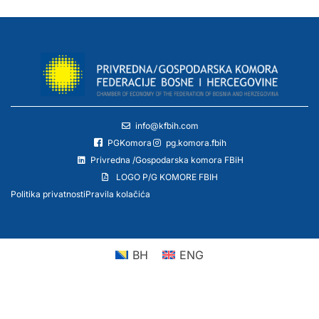
info@kfbih.com
PGKomora
pg.komora.fbih
Privredna /Gospodarska komora FBiH
LOGO P/G KOMORE FBIH
Politika privatnosti
Pravila kolačića
BH
ENG