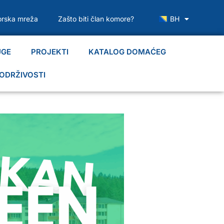
rska mreža
Zašto biti član komore?
BH
UGE
PROJEKTI
KATALOG DOMAĆEG
ODRŽIVOSTI