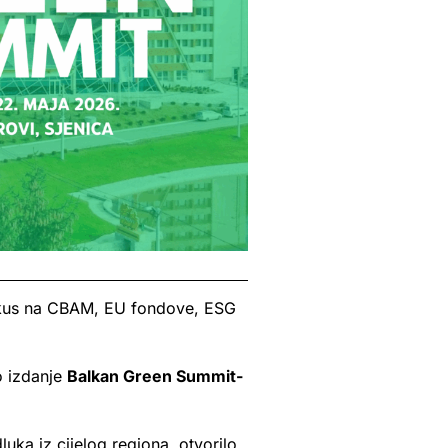
kus na CBAM, EU fondove, ESG
o izdanje
Balkan Green Summit-
luka iz cijelog regiona, otvorilo