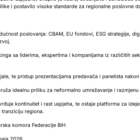
rilike i postavilo visoke standarde za regionalne poslovne 
dućnost poslovanja: CBAM, EU fondovi, ESG strategije, digita
zvoj.
nga sa liderima, ekspertima i kompanijama iz različitih sekt
jale, te pristup prezentacijama predavača i panelista nako
ruža idealnu priliku za neformalno umrežavanje i razmjenu 
rđuje kontinuitet i rast uspjeha, te ostaje platforma za ideje
 tranziciju regiona.
rska komora Federacije BiH
maja 2026.