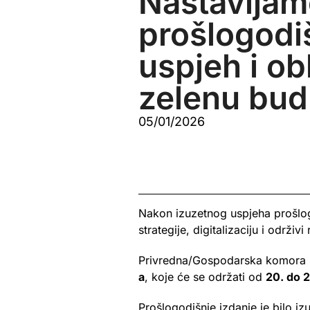
Nastavlja
prošlogodiš
uspjeh i ob
zelenu bu
05/01/2026
Nakon izuzetnog uspjeha prošl
strategije, digitalizaciju i održivi
Privredna/Gospodarska komora F
a
, koje će se održati od
20. do 
Prošlogodišnje izdanje je bilo iz