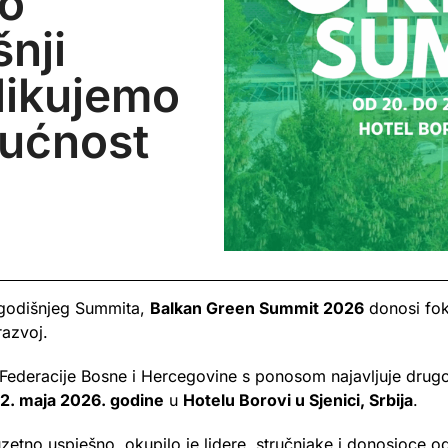
mo
nji
likujemo
dućnost
ogodišnjeg Summita,
Balkan Green Summit 2026
donosi fo
 razvoj.
ederacije Bosne i Hercegovine s ponosom najavljuje drug
22. maja 2026. godine
u
Hotelu Borovi u Sjenici, Srbija
.
uzetno uspješno, okupilo je lidere, stručnjake i donosioce od