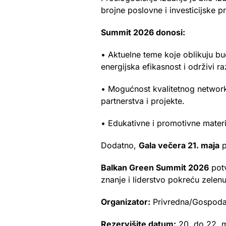
brojne poslovne i investicijske p
Summit 2026 donosi:
• Aktuelne teme koje oblikuju bu
energijska efikasnost i održivi ra
• Mogućnost kvalitetnog networki
partnerstva i projekte.
• Edukativne i promotivne materi
Dodatno,
Gala večera 21. maja
p
Balkan Green Summit 2026
potv
znanje i liderstvo pokreću zelenu
Organizator:
Privredna/Gospoda
Rezervišite datum:
20. do 22. 