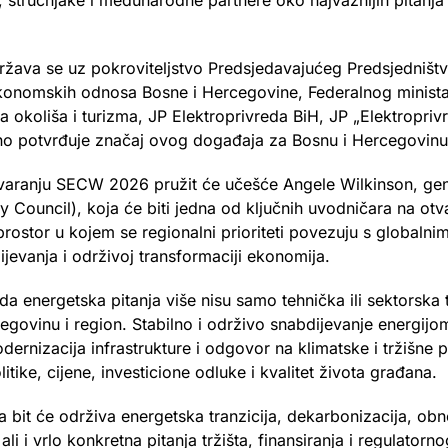
re, stručnjake i međunarodne partnere oko najvažnijih pitanja
ava se uz pokroviteljstvo Predsjedavajućeg Predsjedništv
ekonomskih odnosa Bosne i Hercegovine, Federalnog ministar
va okoliša i turizma, JP Elektroprivreda BiH, JP „Elektropri
no potvrđuje značaj ovog događaja za Bosnu i Hercegovinu, 
aranju SECW 2026 pružit će učešće Angele Wilkinson, gene
 Council), koja će biti jedna od ključnih uvodničara na ot
ostor u kojem se regionalni prioriteti povezuju s globalni
ijevanja i održivoj transformaciji ekonomija.
 energetska pitanja više nisu samo tehnička ili sektorska 
egovinu i region. Stabilno i održivo snabdijevanje energijom
odernizacija infrastrukture i odgovor na klimatske i tržišne pr
tike, cijene, investicione odluke i kvalitet života građana.
it će održiva energetska tranzicija, dekarbonizacija, obnov
ali i vrlo konkretna pitanja tržišta, finansiranja i regulato