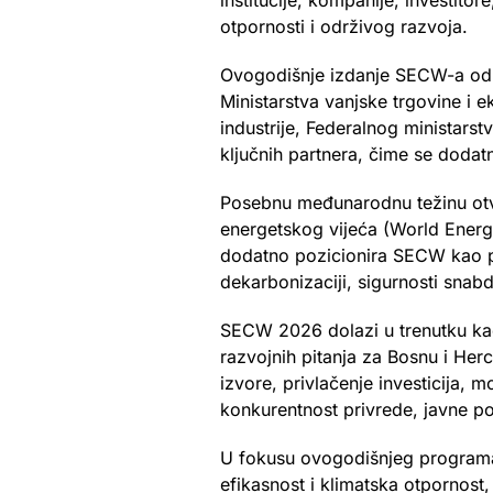
institucije, kompanije, investito
otpornosti i održivog razvoja.
Ovogodišnje izdanje SECW-a održ
Ministarstva vanjske trgovine i 
industrije, Federalnog ministarst
ključnih partnera, čime se dodat
Posebnu međunarodnu težinu otv
energetskog vijeća (World Energy
dodatno pozicionira SECW kao pr
dekarbonizaciji, sigurnosti snabd
SECW 2026 dolazi u trenutku kada
razvojnih pitanja za Bosnu i Herc
izvore, privlačenje investicija, m
konkurentnost privrede, javne poli
U fokusu ovogodišnjeg programa b
efikasnost i klimatska otpornost, 