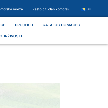
omorska mreža
Zašto biti član komore?
BH
UGE
PROJEKTI
KATALOG DOMAĆEG
ODRŽIVOSTI