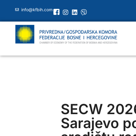
info@kfbih.com
SECW 202
Sarajevo p