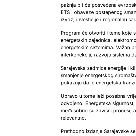
pažnja bit će posvećena evropsk
ETS i obaveze postepenog smanjen
izvoz, investicije i regionalnu sa
Program će otvoriti i teme koje s
energetskih zajednica, elektromob
energetskim sistemima. Važan pro
interkonekciji, razvoju sistema da
Sarajevska sedmica energije i kl
smanjenje energetskog siromaštva,
pokazuju da je energetska tranzi
Upravo u tome leži posebna vri
odvojeno. Energetska sigurnost, de
međusobno su zavisni procesi, a
relevantno.
Prethodno izdanje Sarajevske sed