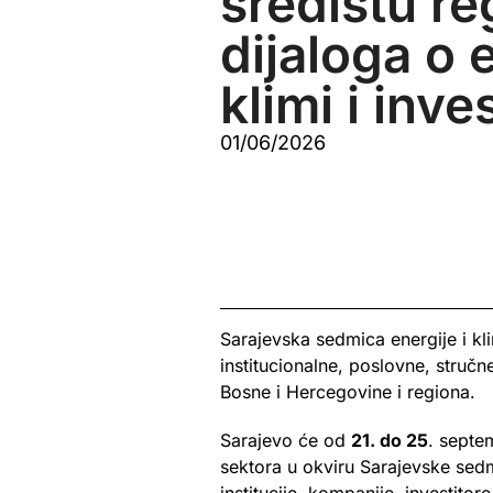
središtu r
dijaloga o e
klimi i inve
01/06/2026
Sarajevska sedmica energije i k
institucionalne, poslovne, struč
Bosne i Hercegovine i regiona.
Sarajevo će od
21. do 25
. sept
sektora u okviru Sarajevske sed