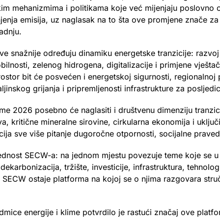
im mehanizmima i politikama koje već mijenjaju poslovno 
ja emisija, uz naglasak na to šta ove promjene znače za en
radnju.
ve snažnije određuju dinamiku energetske tranzicije: razvoj 
ilnosti, zelenog hidrogena, digitalizacije i primjene vještač
stor bit će posvećen i energetskoj sigurnosti, regionalnoj 
ljinskog grijanja i pripremljenosti infrastrukture za posljed
ime 2026 posebno će naglasiti i društvenu dimenziju tranzici
 kritične mineralne sirovine, cirkularna ekonomija i uključ
cija sve više pitanje dugoročne otpornosti, socijalne praved
jednost SECW-a: na jednom mjestu povezuje teme koje se u
karbonizacija, tržište, investicije, infrastruktura, tehnologi
 SECW ostaje platforma na kojoj se o njima razgovara struč
mice energije i klime potvrdilo je rastući značaj ove platf