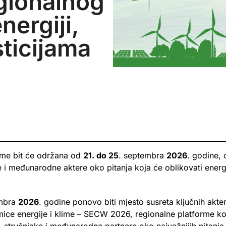
egionalnog
nergiji,
sticijama
lime bit će održana od
21. do 25
. septembra
2026
. godine, 
ne i međunarodne aktere oko pitanja koja će oblikovati ener
embra
2026
. godine ponovo biti mjesto susreta ključnih akt
mice energije i klime – SECW 2026, regionalne platforme ko