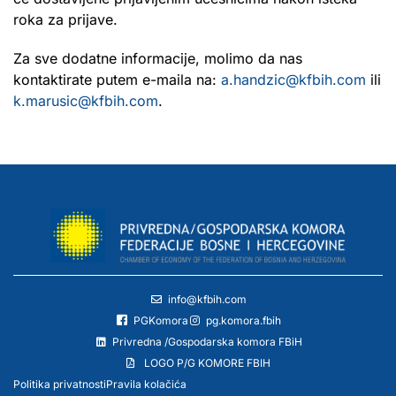
roka za prijave.
Za sve dodatne informacije, molimo da nas
kontaktirate putem e-maila na:
a.handzic@kfbih.com
ili
k.marusic@kfbih.com
.
info@kfbih.com
PGKomora
pg.komora.fbih
Privredna /Gospodarska komora FBiH
LOGO P/G KOMORE FBIH
Politika privatnosti
Pravila kolačića