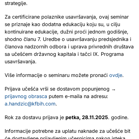
strategije.
Za certificirane polaznike usavršavanja, ovaj seminar
se priznaje kao dodatna edukaciju koju su, u cilju
kontinuirane edukacije, dužni proći jednom godišnje,
shodno članu 7. Uredbe o usavršavanju predsjednika i
članova nadzornih odbora i uprava privrednih društava
sa učešćem državnog kapitala i tačci IX. Programa
usavršavanja.
Više informacije o seminaru možete pronaći
ovdje
.
Prijava učešća vrši se dostavom popunjenog →
prijavnog obrasca
putem e-maila na adresu:
a.handzic@kfbih.com
.
Rok za dostavu prijava je
petka, 28.11.2025
. godine.
Informacije potrebne za uplatu naknade za učešće bit
će dostavljene prijavljenim učesnicima nakon isteka