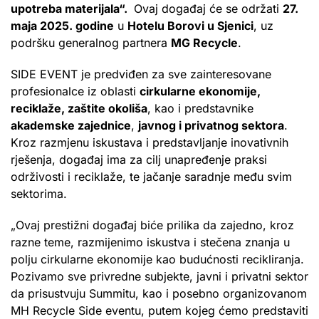
upotreba materijala“.
Ovaj događaj će se održati
27.
maja 2025. godine
u
Hotelu Borovi u Sjenici
, uz
podršku generalnog partnera
MG Recycle
.
SIDE EVENT je predviđen za sve zainteresovane
profesionalce iz oblasti
cirkularne ekonomije,
reciklaže, zaštite okoliša
, kao i predstavnike
akademske zajednice
,
javnog i privatnog sektora
.
Kroz razmjenu iskustava i predstavljanje inovativnih
rješenja, događaj ima za cilj unapređenje praksi
održivosti i reciklaže, te jačanje saradnje među svim
sektorima.
„Ovaj prestižni događaj biće prilika da zajedno, kroz
razne teme, razmijenimo iskustva i stečena znanja u
polju cirkularne ekonomije kao budućnosti recikliranja.
Pozivamo sve privredne subjekte, javni i privatni sektor
da prisustvuju Summitu, kao i posebno organizovanom
MH Recycle Side eventu, putem kojeg ćemo predstaviti