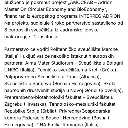
Službeno je pokrenut projekt „AMOCEAB – Adrion
Master On Circular Economy and BioEconomy“,
financiran iz europskog programa INTERREG ADRION.
Na projektu sudjeluje široko partnerstvo sastavljeno od
8 europskih sveučilišta iz Jadransko-jonske
makroregije i 2 institucije.
Partnerstvo će voditi Politehničko sveučilište Marche
(Italija) i uključivat će nekoliko istaknutih europskih
partnera: Alma Mater Studiorum – Sveučilište u Bologni
UNIBO (Italija), Tehničko sveučilište na Kreti (Grčka),
Poljoprivredno Sveučilište u Tirani (Albanija),
Sveučilište u Sarajevu (Bosna i Hercegovina), Škola
naprednih društvenih studija u Novoj Gorici (Slovenija),
Prehrambeno-biotehnološki fakultet – Sveučilište u
Zagrebu (Hrvatska), Tehnološko-metalurški fakultet
Republike Srbije (Srbija), Privredna/Gospodarska
komora Federacije Bosne i Hercegovine (Bosna i
Hercegovina), CNA Emilia-Romagna (Italija).