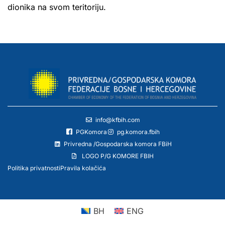
dionika na svom teritoriju.
info@kfbih.com
PGKomora
pg.komora.fbih
Privredna /Gospodarska komora FBiH
LOGO P/G KOMORE FBIH
Politika privatnosti
Pravila kolačića
BH
ENG