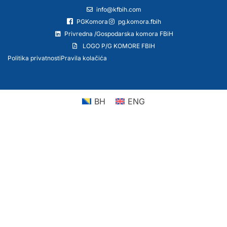
info@kfbih.com
PGKomora
pg.komora.fbih
Privredna /Gospodarska komora FBiH
LOGO P/G KOMORE FBIH
Politika privatnosti
Pravila kolačića
BH
ENG