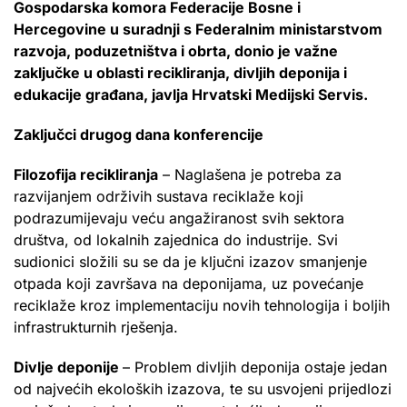
Gospodarska komora Federacije Bosne i
Hercegovine u suradnji s Federalnim ministarstvom
razvoja, poduzetništva i obrta, donio je važne
zaključke u oblasti recikliranja, divljih deponija i
edukacije građana, javlja Hrvatski Medijski Servis.
Zaključci drugog dana konferencije
Filozofija recikliranja
– Naglašena je potreba za
razvijanjem održivih sustava reciklaže koji
podrazumijevaju veću angažiranost svih sektora
društva, od lokalnih zajednica do industrije. Svi
sudionici složili su se da je ključni izazov smanjenje
otpada koji završava na deponijama, uz povećanje
reciklaže kroz implementaciju novih tehnologija i boljih
infrastrukturnih rješenja.
Divlje deponije
– Problem divljih deponija ostaje jedan
od najvećih ekoloških izazova, te su usvojeni prijedlozi