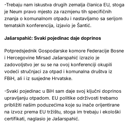
-Trebaju nam iskustva drugih zemalja članica EU, stoga
je Neum pravo mjesto za razmjenu tih specifičnih
znanja o komunalnom otpadu i nastavljamo sa serijom
tematskih konferencija, izjavio je Šantić.
Jašarspahić: Svaki pojedinac daje doprinos
Potpredsjednik Gospodarske komore Federacije Bosne
i Hercegovine Mirsad Jašarspahić izrazio je
zadovoljstvo jer su se na ovoj konferenciji okupili
vodeći stručnjaci za otpad i komunalna društva iz
FBiH, ali i iz susjedne Hrvatske.
-Svaki pojedinac u BiH sam daje svoj ključni doprinos
upravljanju otpadom. EU politike održivosti trebamo
približiti našim poduzećima koje su inače orijentirane
na izvoz prema EU tržištu, stoga im trebaju i ekološki
certifikati, naglasio je Jašarspahić.