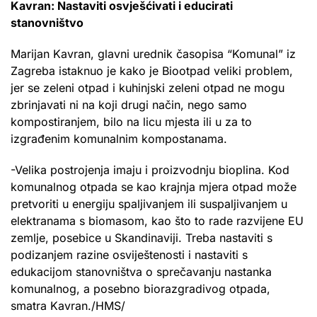
Kavran: Nastaviti osvješćivati i educirati
stanovništvo
Marijan Kavran, glavni urednik časopisa “Komunal” iz
Zagreba istaknuo je kako je Biootpad veliki problem,
jer se zeleni otpad i kuhinjski zeleni otpad ne mogu
zbrinjavati ni na koji drugi način, nego samo
kompostiranjem, bilo na licu mjesta ili u za to
izgrađenim komunalnim kompostanama.
-Velika postrojenja imaju i proizvodnju bioplina. Kod
komunalnog otpada se kao krajnja mjera otpad može
pretvoriti u energiju spaljivanjem ili suspaljivanjem u
elektranama s biomasom, kao što to rade razvijene EU
zemlje, posebice u Skandinaviji. Treba nastaviti s
podizanjem razine osviještenosti i nastaviti s
edukacijom stanovništva o sprečavanju nastanka
komunalnog, a posebno biorazgradivog otpada,
smatra Kavran./HMS/