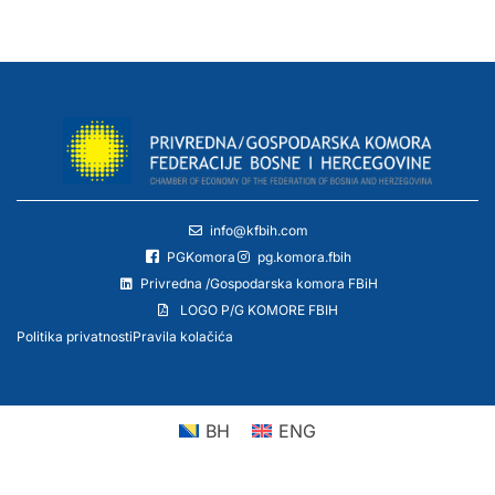
info@kfbih.com
PGKomora
pg.komora.fbih
Privredna /Gospodarska komora FBiH
LOGO P/G KOMORE FBIH
Politika privatnosti
Pravila kolačića
BH
ENG