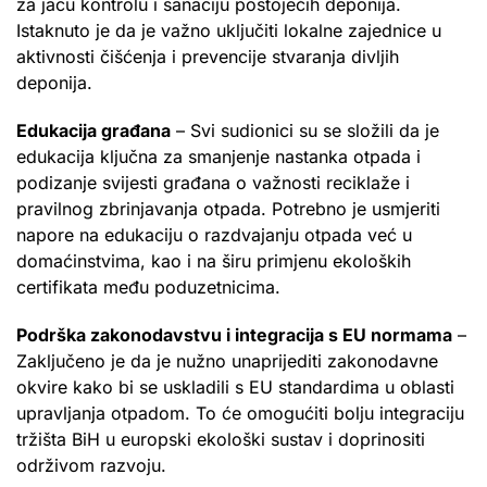
za jaču kontrolu i sanaciju postojećih deponija.
Istaknuto je da je važno uključiti lokalne zajednice u
aktivnosti čišćenja i prevencije stvaranja divljih
deponija.
Edukacija građana
– Svi sudionici su se složili da je
edukacija ključna za smanjenje nastanka otpada i
podizanje svijesti građana o važnosti reciklaže i
pravilnog zbrinjavanja otpada. Potrebno je usmjeriti
napore na edukaciju o razdvajanju otpada već u
domaćinstvima, kao i na širu primjenu ekoloških
certifikata među poduzetnicima.
Podrška zakonodavstvu i integracija s EU normama
–
Zaključeno je da je nužno unaprijediti zakonodavne
okvire kako bi se uskladili s EU standardima u oblasti
upravljanja otpadom. To će omogućiti bolju integraciju
tržišta BiH u europski ekološki sustav i doprinositi
održivom razvoju.